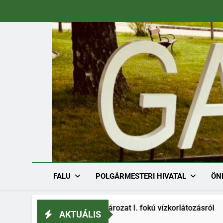
Ugrás
a
tartalomra
FALU
POLGÁRMESTERI HIVATAL
ÖN
h/1536-1/2026. határozat I. fokú vízkorlátozásról
AKTUÁLIS
026.08.03.