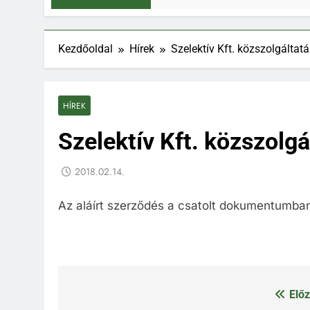
Kezdőoldal
Hírek
Szelektív Kft. közszolgáltat
HÍREK
Szelektív Kft. közszolgá
2018.02.14.
Az aláírt szerződés a csatolt dokumentumba
Előz
Bejegyzés