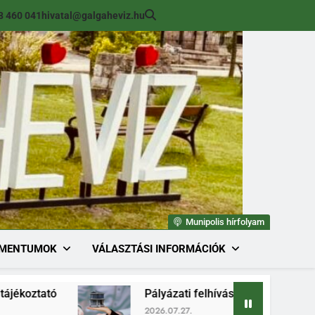
8 460 041
hivatal@galgaheviz.hu
Munipolis hírfolyam
MENTUMOK
VÁLASZTÁSI INFORMÁCIÓK
ó
Pályázati felhívás (módosított) ingatlan érté
2026.07.27.