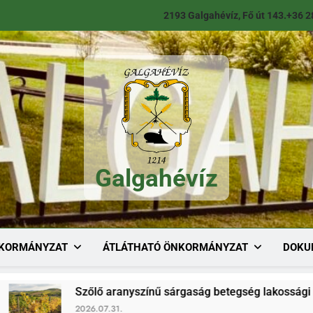
2193 Galgahévíz, Fő út 143.
+36 2
Galgahévíz
Galgahévíz
KORMÁNYZAT
ÁTLÁTHATÓ ÖNKORMÁNYZAT
DOKU
Szőlő aranyszínű sárgaság betegség lakossági tájékoztat
2026.07.31.