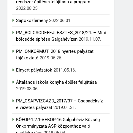
rendszer építése/felújítása alprogram
2022.08.25.
Sajtóközlemény
2022.06.01.
PM_BOLCSODEFEJLESZTES_2018/24. – Mini
bölcsőde építése Galgahévízen
2019.11.07.
PM_ONKORMUT_2018 nyertes pályázat
tájékoztató
2019.06.26.
Elnyert pályázatok
2011.05.16.
Általános iskola konyha épület felújítása
2019.03.06.
PM_CSAPVIZGAZD_2017/37 – Csapadékvíz
elvezetés pályázat
2019.01.31.
KÖFOP-1.2.1-VEKOP-16 Galgahévíz Község
Önkormányzata ASP központhoz való
csatlakozása
2018.06.04.