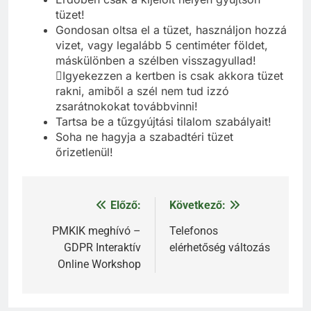
tüzet!
Gondosan oltsa el a tüzet, használjon hozzá
vizet, vagy legalább 5 centiméter földet,
máskülönben a szélben visszagyullad!
Igyekezzen a kertben is csak akkora tüzet
rakni, amiből a szél nem tud izzó
zsarátnokokat továbbvinni!
Tartsa be a tűzgyújtási tilalom szabályait!
Soha ne hagyja a szabadtéri tüzet
őrizetlenül!
Előző:
Következő:
Bejegyzés
navigáció
PMKIK meghívó –
Telefonos
GDPR Interaktív
elérhetőség változás
Online Workshop