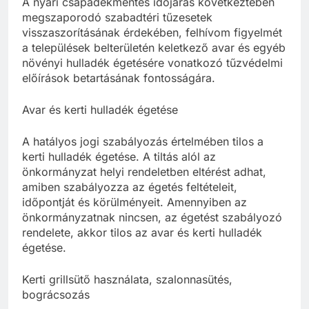
A nyári csapadékmentes időjárás következtében
megszaporodó szabadtéri tűzesetek
visszaszorításának érdekében, felhívom figyelmét
a települések belterületén keletkező avar és egyéb
növényi hulladék égetésére vonatkozó tűzvédelmi
előírások betartásának fontosságára.
Avar és kerti hulladék égetése
A hatályos jogi szabályozás értelmében tilos a
kerti hulladék égetése. A tiltás alól az
önkormányzat helyi rendeletben eltérést adhat,
amiben szabályozza az égetés feltételeit,
időpontját és körülményeit. Amennyiben az
önkormányzatnak nincsen, az égetést szabályozó
rendelete, akkor tilos az avar és kerti hulladék
égetése.
Kerti grillsütő használata, szalonnasütés,
bográcsozás