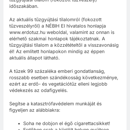
időszakában.
Az aktuális tűzgyújtási tilalomról (fokozott
tűzveszélyről) a NÉBIH EI hivatalos honlapja
www.erdotuz.hu weboldal, valamint az onnan is
elérhető szakmai honlapok tájékoztatnak. A
tűzgyújtási tilalom a közzétételtől a visszavonásig
él! Az említett honlapokon mindig az éppen
aktuális állapot látható.
A tüzek 99 százaléka emberi gondatlanság,
rosszabb esetben szándékosság következménye,
ezért az erdő- és vegetációtűz elleni legjobb
védekezés az odafigyelés.
Segítse a katasztrófavédelem munkáját és
figyeljen az alábbiakra:
Soha ne dobjon el égő cigarettacsikket!
Erdőben csak a kijelölt helyen gyújtson