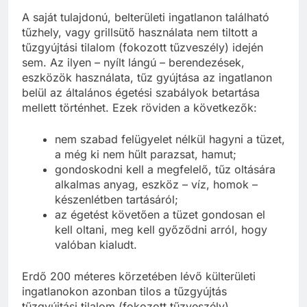
A saját tulajdonú, belterületi ingatlanon található
tűzhely, vagy grillsütő használata nem tiltott a
tűzgyújtási tilalom (fokozott tűzveszély) idején
sem. Az ilyen – nyílt lángú – berendezések,
eszközök használata, tűz gyújtása az ingatlanon
belül az általános égetési szabályok betartása
mellett történhet. Ezek röviden a következők:
nem szabad felügyelet nélkül hagyni a tüzet,
a még ki nem hűlt parazsat, hamut;
gondoskodni kell a megfelelő, tűz oltására
alkalmas anyag, eszköz – víz, homok –
készenlétben tartásáról;
az égetést követően a tüzet gondosan el
kell oltani, meg kell győződni arról, hogy
valóban kialudt.
Erdő 200 méteres körzetében lévő külterületi
ingatlanokon azonban tilos a tűzgyújtás
tűzgyújtási tilalom (fokozott tűzveszély)