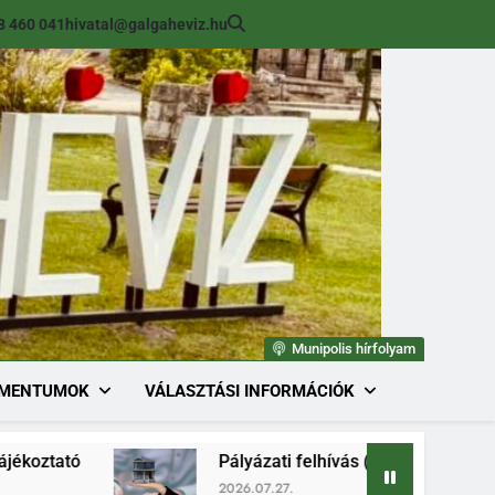
8 460 041
hivatal@galgaheviz.hu
Munipolis hírfolyam
MENTUMOK
VÁLASZTÁSI INFORMÁCIÓK
Pályázati felhívás (módosított) ingatlan érték
2026.07.27.