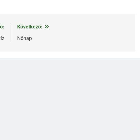
ő:
Következő:
íz
Nőnap