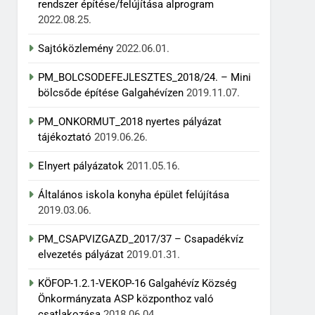
rendszer építése/felújítása alprogram
2022.08.25.
Sajtóközlemény
2022.06.01.
PM_BOLCSODEFEJLESZTES_2018/24. – Mini
bölcsőde építése Galgahévízen
2019.11.07.
PM_ONKORMUT_2018 nyertes pályázat
tájékoztató
2019.06.26.
Elnyert pályázatok
2011.05.16.
Általános iskola konyha épület felújítása
2019.03.06.
PM_CSAPVIZGAZD_2017/37 – Csapadékvíz
elvezetés pályázat
2019.01.31.
KÖFOP-1.2.1-VEKOP-16 Galgahévíz Község
Önkormányzata ASP központhoz való
csatlakozása
2018.06.04.