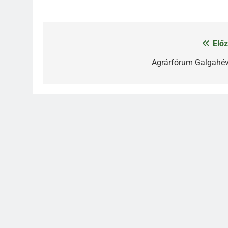
Előz
Bejegyzés
navigáció
Agrárfórum Galgahév