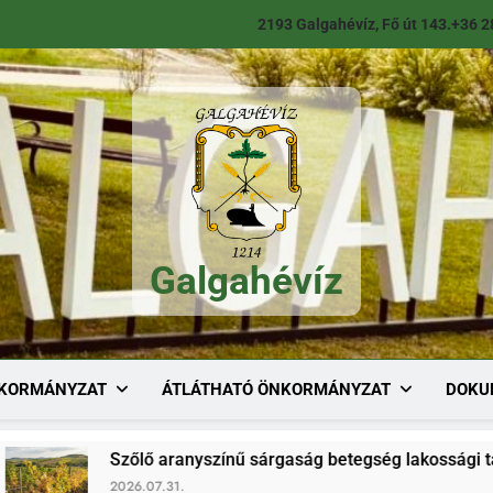
2193 Galgahévíz, Fő út 143.
+36 2
Galgahévíz
Galgahévíz
KORMÁNYZAT
ÁTLÁTHATÓ ÖNKORMÁNYZAT
DOKU
Szőlő aranyszínű sárgaság betegség lakossági tájékoztató
2026.07.31.