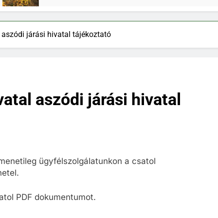
szódi járási hivatal tájékoztató
tal aszódi járási hivatal
menetileg ügyfélszolgálatunkon a csatol
etel.
satol PDF dokumentumot.