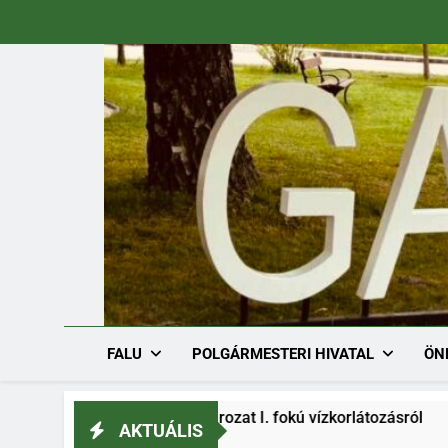
Ugrás
a
tartalomra
FALU
POLGÁRMESTERI HIVATAL
ÖN
/1536-1/2026. határozat I. fokú vízkorlátozásról
AKTUÁLIS
26.08.03.