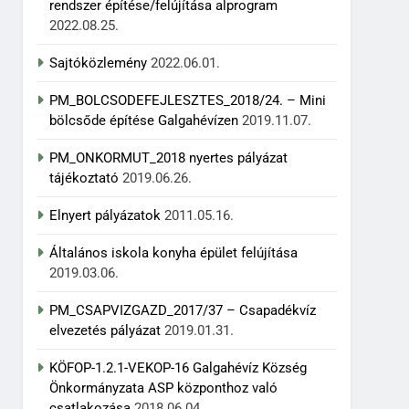
rendszer építése/felújítása alprogram
2022.08.25.
Sajtóközlemény
2022.06.01.
PM_BOLCSODEFEJLESZTES_2018/24. – Mini
bölcsőde építése Galgahévízen
2019.11.07.
PM_ONKORMUT_2018 nyertes pályázat
tájékoztató
2019.06.26.
Elnyert pályázatok
2011.05.16.
Általános iskola konyha épület felújítása
2019.03.06.
PM_CSAPVIZGAZD_2017/37 – Csapadékvíz
elvezetés pályázat
2019.01.31.
KÖFOP-1.2.1-VEKOP-16 Galgahévíz Község
Önkormányzata ASP központhoz való
csatlakozása
2018.06.04.