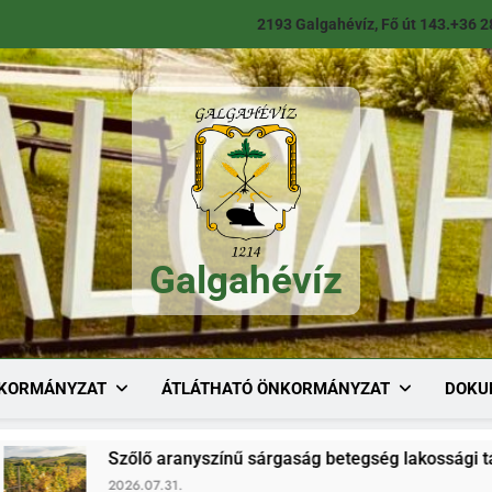
2193 Galgahévíz, Fő út 143.
+36 2
Galgahévíz
Galgahévíz
KORMÁNYZAT
ÁTLÁTHATÓ ÖNKORMÁNYZAT
DOKU
Szőlő aranyszínű sárgaság betegség lakossági tájékoztató
2026.07.31.