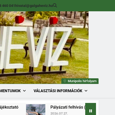
8 460 041
hivatal@galgaheviz.hu
Munipolis hírfolyam
MENTUMOK
VÁLASZTÁSI INFORMÁCIÓK
Pályázati felhívás (módosított) ingatlan érték
2026.07.27.