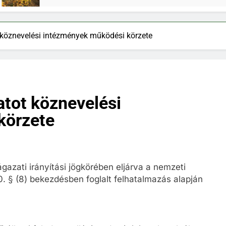
 köznevelési intézmények működési körzete
atot köznevelési
körzete
azati irányítási jögkörében eljárva a nemzeti
0. § (8) bekezdésben foglalt felhatalmazás alapján