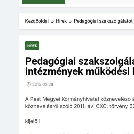
Kezdőoldal
Hírek
Pedagógiai szakszolgálatot
HÍREK
Pedagógiai szakszolgál
intézmények működési 
2015.02.28.
A Pest Megyei Kormányhivatal közneveléso ág
köznevelésről szóló 2011. évi CXC. törvény 5
kijelöli