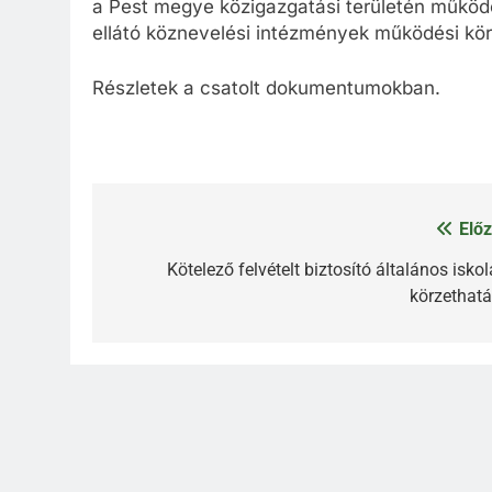
a Pest megye közigazgatási területén működő 
ellátó köznevelési intézmények működési kör
Részletek a csatolt dokumentumokban.
Előz
Bejegyzés
navigáció
Kötelező felvételt biztosító általános isko
körzethatá