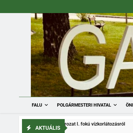
Ugrás
a
tartalomra
FALU
POLGÁRMESTERI HIVATAL
ÖN
/1536-1/2026. határozat I. fokú vízkorlátozásról
AKTUÁLIS
6.08.03.