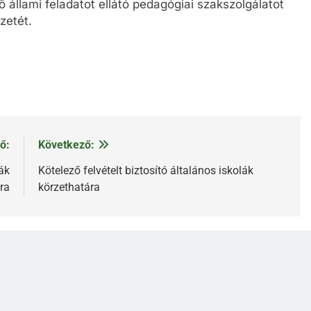
állami feladatot ellátó pedagógiai szakszolgálatot
zetét.
ő:
Következő:
lák
Kötelező felvételt biztosító általános iskolák
ra
körzethatára