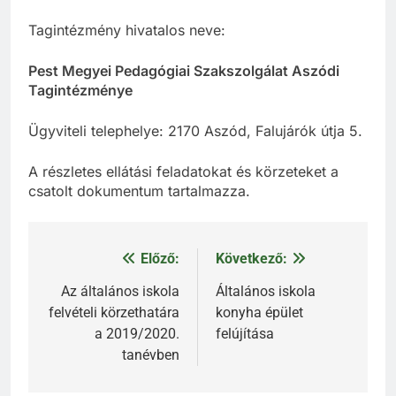
Tagintézmény hivatalos neve:
Pest Megyei Pedagógiai Szakszolgálat Aszódi
Tagintézménye
Ügyviteli telephelye: 2170 Aszód, Falujárók útja 5.
A részletes ellátási feladatokat és körzeteket a
csatolt dokumentum tartalmazza.
Előző:
Következő:
Bejegyzés
navigáció
Az általános iskola
Általános iskola
felvételi körzethatára
konyha épület
a 2019/2020.
felújítása
tanévben