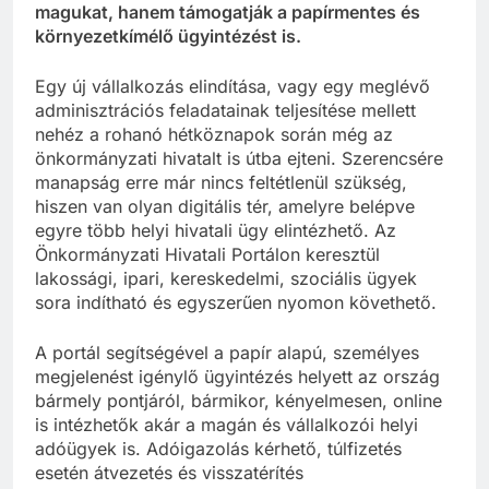
magukat, hanem támogatják a papírmentes és
környezetkímélő ügyintézést is.
Egy új vállalkozás elindítása, vagy egy meglévő
adminisztrációs feladatainak teljesítése mellett
nehéz a rohanó hétköznapok során még az
önkormányzati hivatalt is útba ejteni. Szerencsére
manapság erre már nincs feltétlenül szükség,
hiszen van olyan digitális tér, amelyre belépve
egyre több helyi hivatali ügy elintézhető. Az
Önkormányzati Hivatali Portálon keresztül
lakossági, ipari, kereskedelmi, szociális ügyek
sora indítható és egyszerűen nyomon követhető.
A portál segítségével a papír alapú, személyes
megjelenést igénylő ügyintézés helyett az ország
bármely pontjáról, bármikor, kényelmesen, online
is intézhetők akár a magán és vállalkozói helyi
adóügyek is. Adóigazolás kérhető, túlfizetés
esetén átvezetés és visszatérítés