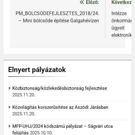
Előző:
Következő
Bejegyzés
navigáció
PM_BOLCSODEFEJLESZTES_2018/24.
Intézze
– Mini bölcsőde építése Galgahévízen
önkormány
ügyeit
elektronik
Elnyert pályázatok
Közbiztonság/közlekedésbiztonság fejlesztése
2025.11.20.
Közvilágítás korszerűsítése az Aszódi Járásban
2025.11.20.
MFP-UHJ/2024 kódszámú pályázat – Ságvári utca
felújítás
2025.10.10.