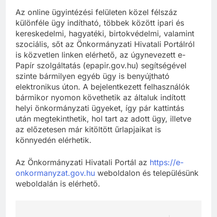
Az online ügyintézési felületen közel félszáz
különféle ügy indítható, többek között ipari és
kereskedelmi, hagyatéki, birtokvédelmi, valamint
szociális, sőt az Önkormányzati Hivatali Portálról
is közvetlen linken elérhető, az úgynevezett e-
Papír szolgáltatás (epapir.gov.hu) segítségével
szinte bármilyen egyéb ügy is benyújtható
elektronikus úton. A bejelentkezett felhasználók
bármikor nyomon követhetik az általuk indított
helyi önkormányzati ügyeket, így pár kattintás
után megtekinthetik, hol tart az adott ügy, illetve
az előzetesen már kitöltött űrlapjaikat is
könnyedén elérhetik.
Az Önkormányzati Hivatali Portál az
https://e-
onkormanyzat.gov.hu
weboldalon és településünk
weboldalán is elérhető.