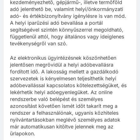
kezdeményezhető, gépjármű-, illetve termőföld
adó jelenthető be, valamint helyi/önkormányzati
adó- és értékbizonyítvány igénylésre is van mód.
A helyi iparűzési adó bevallása a portál
segítségével szintén könnyűszerrel megoldható,
függetlenül attól, hogy általános vagy ideiglenes
tevékenységről van szó.
Az elektronikus ügyintézésnek köszönhetően
jelentősen megrövidül a helyi adóbevallásra
fordított idő. A lakosság mellett a gazdálkodó
szervezetek is kényelmesen teljesíthetik helyi
adóbevallással kapcsolatos kötelezettségüket, és
lekérhetik helyi adóegyenlegüket. Az online
rendszerbe való belépést és személyes
azonosítást követően ismét időt takarít meg a
rendszer a felhasználónak, ugyanis közhiteles
nyilvántartásokban meglévő személyes adatok
már automatikusan kitöltve jelennek meg az
űrlapokon.