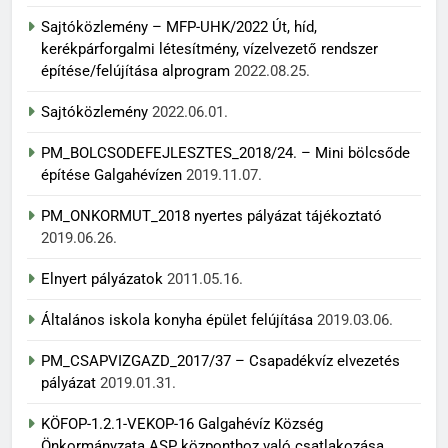
Sajtóközlemény – MFP-UHK/2022 Út, híd,
kerékpárforgalmi létesítmény, vízelvezető rendszer
építése/felújítása alprogram
2022.08.25.
Sajtóközlemény
2022.06.01.
PM_BOLCSODEFEJLESZTES_2018/24. – Mini bölcsőde
építése Galgahévízen
2019.11.07.
PM_ONKORMUT_2018 nyertes pályázat tájékoztató
2019.06.26.
Elnyert pályázatok
2011.05.16.
Általános iskola konyha épület felújítása
2019.03.06.
PM_CSAPVIZGAZD_2017/37 – Csapadékvíz elvezetés
pályázat
2019.01.31.
KÖFOP-1.2.1-VEKOP-16 Galgahévíz Község
Önkormányzata ASP központhoz való csatlakozása