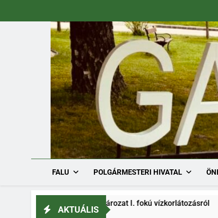
Ugrás
a
tartalomra
FALU
POLGÁRMESTERI HIVATAL
ÖN
/1536-1/2026. határozat I. fokú vízkorlátozásról
AKTUÁLIS
26.08.03.