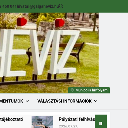
8 460 041
hivatal@galgaheviz.hu
Munipolis hírfolyam
MENTUMOK
VÁLASZTÁSI INFORMÁCIÓK
Pályázati felhívás (módosított) ingatlan érték
2026.07.27.