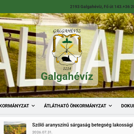
2193 Galgahévíz, Fő út 143.
+36 2
Galgahévíz
Galgahévíz
KORMÁNYZAT
ÁTLÁTHATÓ ÖNKORMÁNYZAT
DOKU
Szőlő aranyszínű sárgaság betegség lakossági tájékoztató
2026.07.31.