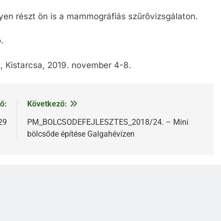
yen részt ön is a mammográfiás szűrővizsgálaton.
.
z, Kistarcsa, 2019. november 4-8.
ő:
Következő:
29
PM_BOLCSODEFEJLESZTES_2018/24. – Mini
bölcsőde építése Galgahévízen