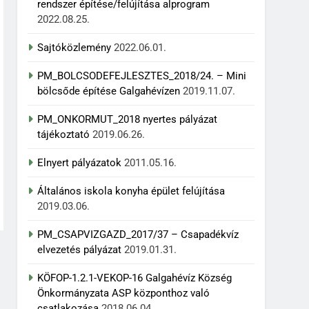
rendszer építése/felújítása alprogram
2022.08.25.
Sajtóközlemény
2022.06.01.
PM_BOLCSODEFEJLESZTES_2018/24. – Mini
bölcsőde építése Galgahévízen
2019.11.07.
PM_ONKORMUT_2018 nyertes pályázat
tájékoztató
2019.06.26.
Elnyert pályázatok
2011.05.16.
Általános iskola konyha épület felújítása
2019.03.06.
PM_CSAPVIZGAZD_2017/37 – Csapadékvíz
elvezetés pályázat
2019.01.31.
KÖFOP-1.2.1-VEKOP-16 Galgahévíz Község
Önkormányzata ASP központhoz való
csatlakozása
2018.06.04.