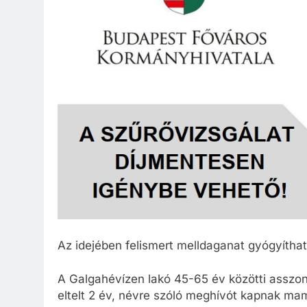
Az idejében felismert melldaganat gyógyítható
A Galgahévízen lakó 45-65 év közötti asszon
eltelt 2 év, névre szóló meghívót kapnak ma