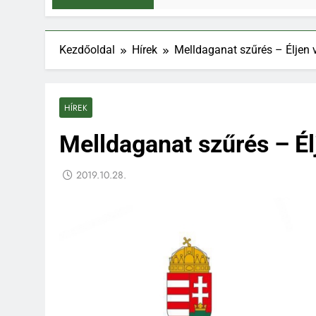
Kezdőoldal
Hírek
Melldaganat szűrés – Éljen v
HÍREK
Melldaganat szűrés – Él
2019.10.28.