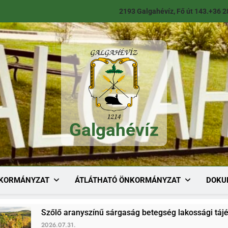
2193 Galgahévíz, Fő út 143.
+36 2
Galgahévíz
Galgahévíz
KORMÁNYZAT
ÁTLÁTHATÓ ÖNKORMÁNYZAT
DOKU
lő aranyszínű sárgaság betegség lakossági tájékoztató
.07.31.