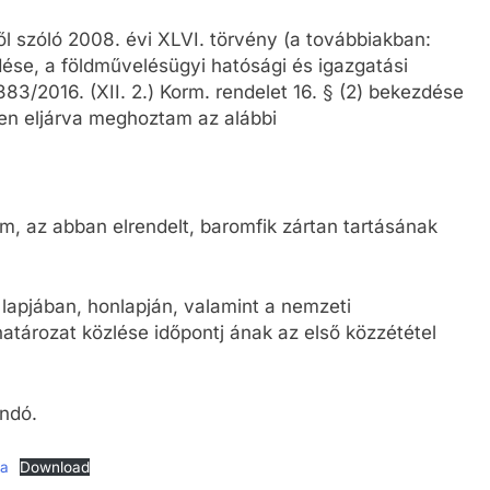
ől szóló 2008. évi XLVI. törvény (a továbbiakban:
zdése, a földművelésügyi hatósági és igazgatási
 383/2016. (XII. 2.) Korm. rendelet 16. § (2) bekezdése
ben eljárva meghoztam az alábbi
, az abban elrendelt, baromfik zártan tartásának
 lapjában, honlapján, valamint a nemzeti
határozat közlése időpontj ának az első közzététel
andó.
sa
Download