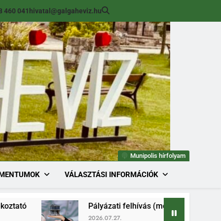
8 460 041
hivatal@galgaheviz.hu
Munipolis hírfolyam
MENTUMOK
VÁLASZTÁSI INFORMÁCIÓK
Pályázati felhívás (módosított) ingatlan értékesítésr
2026.07.27.