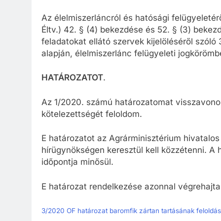
Az élelmiszerláncról és hatósági felügyeletér
Éltv.) 42. § (4) bekezdése és 52. § (3) beke
feladatokat ellátó szervek kijelöléséről szóló
alapján, élelmiszerlánc felügyeleti jogköröm
HATÁROZATOT
.
Az 1/2020. számú határozatomat visszavonom
kötelezettségét feloldom.
E határozatot az Agrárminisztérium hivatalos
hírügynökségen keresztül kell közzétenni. A 
időpontja minősül.
E határozat rendelkezése azonnal végrehajt
3/2020 OF határozat baromfik zártan tartásának feloldá