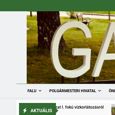
Ugrás
a
tartalomra
FALU
POLGÁRMESTERI HIVATAL
ÖN
1/2026. határozat I. fokú vízkorlátozásról
Sző
AKTUÁLIS
3.
2026