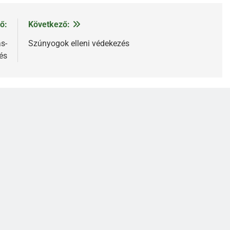
ő:
Következő:
s-
Szúnyogok elleni védekezés
és