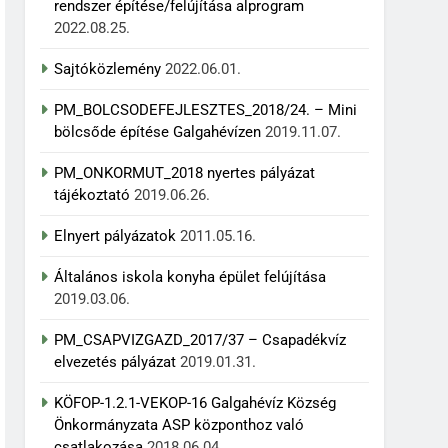
rendszer építése/felújítása alprogram
2022.08.25.
Sajtóközlemény
2022.06.01.
PM_BOLCSODEFEJLESZTES_2018/24. – Mini
bölcsőde építése Galgahévízen
2019.11.07.
PM_ONKORMUT_2018 nyertes pályázat
tájékoztató
2019.06.26.
Elnyert pályázatok
2011.05.16.
Általános iskola konyha épület felújítása
2019.03.06.
PM_CSAPVIZGAZD_2017/37 – Csapadékvíz
elvezetés pályázat
2019.01.31.
KÖFOP-1.2.1-VEKOP-16 Galgahévíz Község
Önkormányzata ASP központhoz való
csatlakozása
2018.06.04.