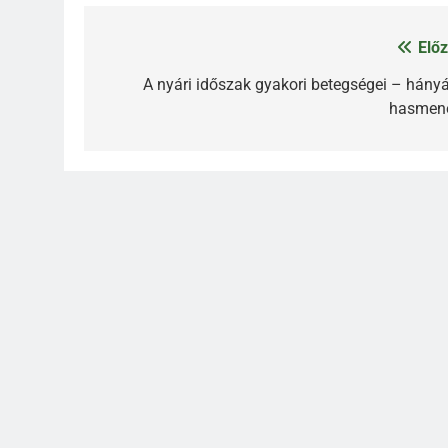
Előz
Bejegyzés
navigáció
A nyári időszak gyakori betegségei – hányá
hasmen