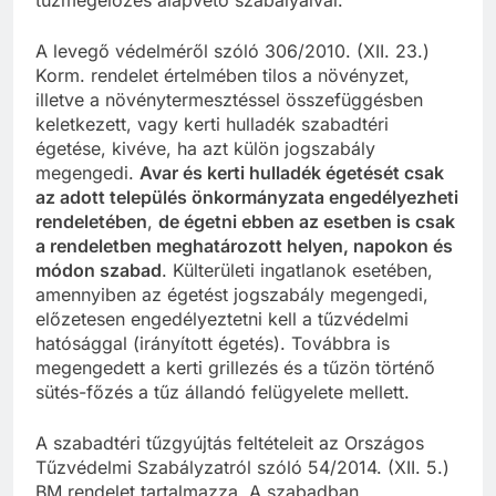
A levegő védelméről szóló 306/2010. (XII. 23.)
Korm. rendelet értelmében tilos a növényzet,
illetve a növénytermesztéssel összefüggésben
keletkezett, vagy kerti hulladék szabadtéri
égetése, kivéve, ha azt külön jogszabály
megengedi.
Avar és kerti hulladék égetését csak
az adott település önkormányzata engedélyezheti
rendeletében
,
de égetni ebben az esetben is csak
a rendeletben meghatározott helyen, napokon és
módon szabad
. Külterületi ingatlanok esetében,
amennyiben az égetést jogszabály megengedi,
előzetesen engedélyeztetni kell a tűzvédelmi
hatósággal (irányított égetés). Továbbra is
megengedett a kerti grillezés és a tűzön történő
sütés-főzés a tűz állandó felügyelete mellett.
A szabadtéri tűzgyújtás feltételeit az Országos
Tűzvédelmi Szabályzatról szóló 54/2014. (XII. 5.)
BM rendelet tartalmazza. A szabadban