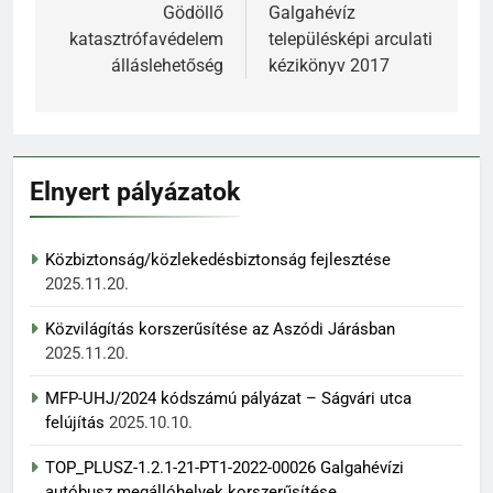
navigáció
Gödöllő
Galgahévíz
katasztrófavédelem
településképi arculati
álláslehetőség
kézikönyv 2017
Elnyert pályázatok
Közbiztonság/közlekedésbiztonság fejlesztése
2025.11.20.
Közvilágítás korszerűsítése az Aszódi Járásban
2025.11.20.
MFP-UHJ/2024 kódszámú pályázat – Ságvári utca
felújítás
2025.10.10.
TOP_PLUSZ-1.2.1-21-PT1-2022-00026 Galgahévízi
autóbusz megállóhelyek korszerűsítése,