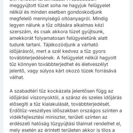
meggyújtott tüzet soha ne hagyjuk felügyelet
nélkül és minden esetben gondoskodjunk
megfelelő mennyiségű oltóanyagról. Mindig
legyen nálunk a tűz oltására alkalmas kézi
szerszám, és csak akkora tüzet gyújtsunk,
amekkorát folyamatosan felügyeletünk alatt
tudunk tartani. Tájékozódjunk a várható
időjárásról, mert a szél kedvez a tűz gyors
továbbterjedésének. A felügyelet nélkül hagyott
tűz könnyen továbbterjedhet és életveszélyt
jelentő, vagy súlyos kárt okozó tüzek forrásává
válhat.
A szabadtéri tűz kockázata jelentősen függ az
időjárási viszonyoktól, a száraz és szeles időjárás
elősegíti a tűz kialakulását, továbbterjedését.
Erdőtűz-veszélyes időszakban országos szinten a
vidékfejlesztési miniszter, területi szinten az
erdészeti hatóság tűzgyújtási tilalmat rendelhet el,
mely esetén az érintett területen akkor is tilos a