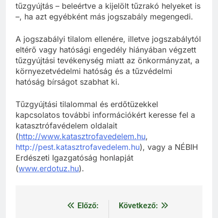
tűzgyújtás – beleértve a kijelölt tűzrakó helyeket is
–, ha azt egyébként más jogszabály megengedi.
A jogszabályi tilalom ellenére, illetve jogszabálytól
eltérő vagy hatósági engedély hiányában végzett
tűzgyújtási tevékenység miatt az önkormányzat, a
környezetvédelmi hatóság és a tűzvédelmi
hatóság bírságot szabhat ki.
Tűzgyújtási tilalommal és erdőtüzekkel
kapcsolatos további információkért keresse fel a
katasztrófavédelem oldalait
(
http://www.katasztrofavedelem.hu
,
http://pest.katasztrofavedelem.hu
), vagy a NÉBIH
Erdészeti Igazgatóság honlapját
(
www.erdotuz.hu
).
Előző:
Következő:
Bejegyzés