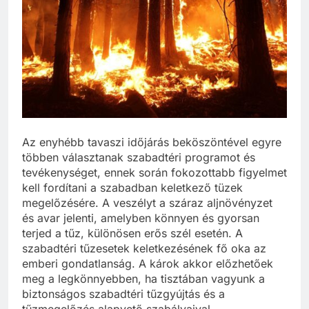
Az enyhébb tavaszi időjárás beköszöntével egyre
többen választanak szabadtéri programot és
tevékenységet, ennek során fokozottabb figyelmet
kell fordítani a szabadban keletkező tüzek
megelőzésére. A veszélyt a száraz aljnövényzet
és avar jelenti, amelyben könnyen és gyorsan
terjed a tűz, különösen erős szél esetén. A
szabadtéri tűzesetek keletkezésének fő oka az
emberi gondatlanság. A károk akkor előzhetőek
meg a legkönnyebben, ha tisztában vagyunk a
biztonságos szabadtéri tűzgyújtás és a
tűzmegelőzés alapvető szabályaival.