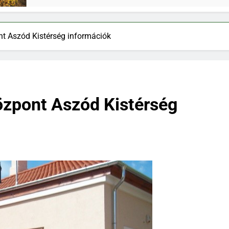
nt Aszód Kistérség információk
özpont Aszód Kistérség