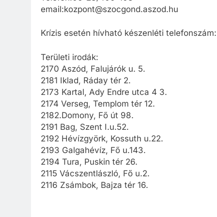
email:kozpont@szocgond.aszod.hu
Krízis esetén hívható készenléti telefonszá
Területi irodák:
2170 Aszód, Falujárók u. 5.
2181 Iklad, Ráday tér 2.
2173 Kartal, Ady Endre utca 4 3.
2174 Verseg, Templom tér 12.
2182.Domony, Fő út 98.
2191 Bag, Szent I.u.52.
2192 Hévízgyörk, Kossuth u.22.
2193 Galgahévíz, Fő u.143.
2194 Tura, Puskin tér 26.
2115 Vácszentlászló, Fő u.2.
2116 Zsámbok, Bajza tér 16.