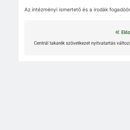
Az intézményi ismertető és a irodák fogadóó
Előz
Bejegyzés
navigáció
Centrál takarék szövetkezet nyitvatartás változ