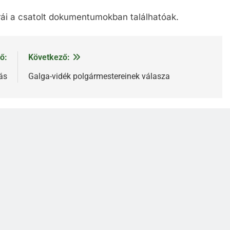
rái a csatolt dokumentumokban találhatóak.
ő:
Következő:
ás
Galga-vidék polgármestereinek válasza