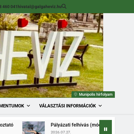
8 460 041
hivatal@galgaheviz.hu
Munipolis hírfolyam
MENTUMOK
VÁLASZTÁSI INFORMÁCIÓK
Pályázati felhívás (módosított) ingatlan értékesítés
2026.07.27.