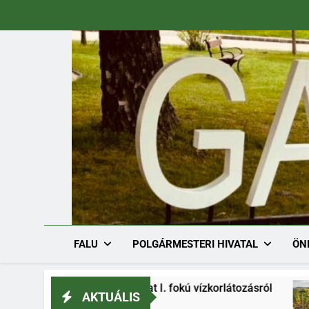
Ugrás
a
tartalomra
FALU
POLGÁRMESTERI HIVATAL
ÖN
1/2026. határozat I. fokú vízkorlátozásról
Sz
AKTUÁLIS
3.
202