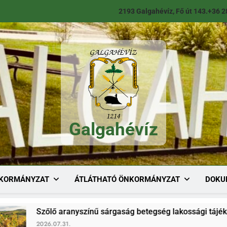
2193 Galgahévíz, Fő út 143.
+36 2
Galgahévíz
Galgahévíz
KORMÁNYZAT
ÁTLÁTHATÓ ÖNKORMÁNYZAT
DOKU
őlő aranyszínű sárgaság betegség lakossági tájékoztató
6.07.31.