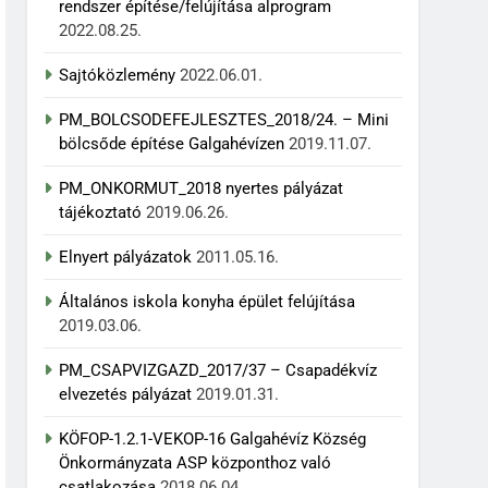
rendszer építése/felújítása alprogram
2022.08.25.
Sajtóközlemény
2022.06.01.
PM_BOLCSODEFEJLESZTES_2018/24. – Mini
bölcsőde építése Galgahévízen
2019.11.07.
PM_ONKORMUT_2018 nyertes pályázat
tájékoztató
2019.06.26.
Elnyert pályázatok
2011.05.16.
Általános iskola konyha épület felújítása
2019.03.06.
PM_CSAPVIZGAZD_2017/37 – Csapadékvíz
elvezetés pályázat
2019.01.31.
KÖFOP-1.2.1-VEKOP-16 Galgahévíz Község
Önkormányzata ASP központhoz való
csatlakozása
2018.06.04.