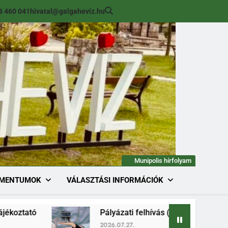
8 460 041
hivatal@galgaheviz.hu
Munipolis hírfolyam
MENTUMOK
VÁLASZTÁSI INFORMÁCIÓK
Pályázati felhívás (módosított) ingatlan értékesí
2026.07.27.