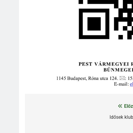
Előz
Bejegyzés
navigáció
Idősek klub