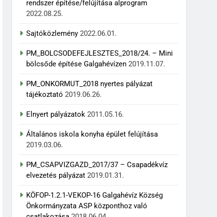
rendszer építése/felújítása alprogram
2022.08.25.
Sajtóközlemény
2022.06.01.
PM_BOLCSODEFEJLESZTES_2018/24. – Mini
bölcsőde építése Galgahévízen
2019.11.07.
PM_ONKORMUT_2018 nyertes pályázat
tájékoztató
2019.06.26.
Elnyert pályázatok
2011.05.16.
Általános iskola konyha épület felújítása
2019.03.06.
PM_CSAPVIZGAZD_2017/37 – Csapadékvíz
elvezetés pályázat
2019.01.31.
KÖFOP-1.2.1-VEKOP-16 Galgahévíz Község
Önkormányzata ASP központhoz való
csatlakozása
2018.06.04.