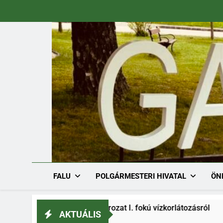
Ugrás
a
tartalomra
FALU
POLGÁRMESTERI HIVATAL
ÖN
36-1/2026. határozat I. fokú vízkorlátozásról
AKTUÁLIS
8.03.