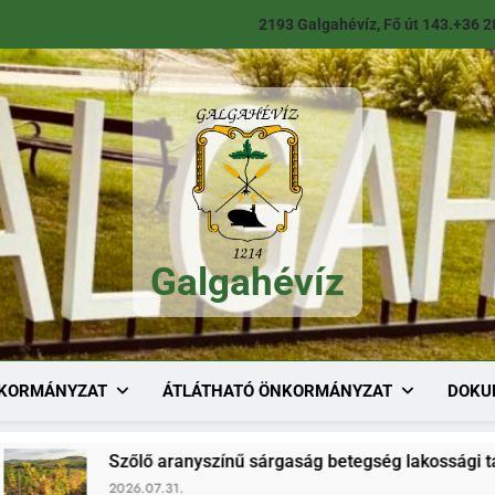
2193 Galgahévíz, Fő út 143.
+36 2
Galgahévíz
Galgahévíz
KORMÁNYZAT
ÁTLÁTHATÓ ÖNKORMÁNYZAT
DOKU
Szőlő aranyszínű sárgaság betegség lakossági tájékoztató
2026.07.31.