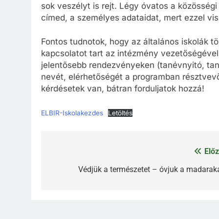
sok veszélyt is rejt. Légy óvatos a közösség
címed, a személyes adataidat, mert ezzel vis
Fontos tudnotok, hogy az általános iskolák t
kapcsolatot tart az intézmény vezetőségével,
jelentősebb rendezvényeken (tanévnyitó, tané
nevét, elérhetőségét a programban résztvevő
kérdésetek van, bátran forduljatok hozzá!
ELBIR-Iskolakezdes
Letöltés
Előz
Bejegyzés
navigáció
Védjük a természetet – óvjuk a madaraka