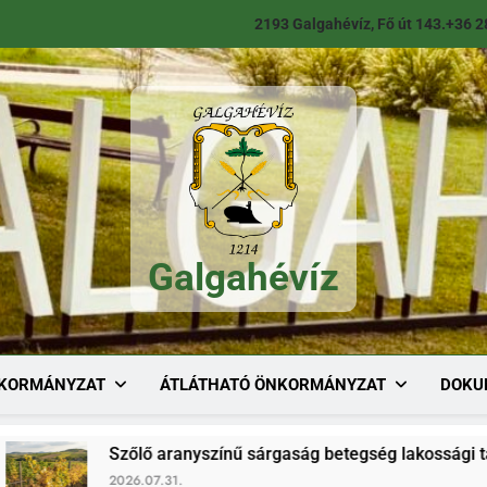
2193 Galgahévíz, Fő út 143.
+36 2
Galgahévíz
Galgahévíz
KORMÁNYZAT
ÁTLÁTHATÓ ÖNKORMÁNYZAT
DOKU
Szőlő aranyszínű sárgaság betegség lakossági tájékoztató
2026.07.31.