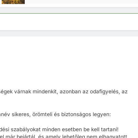
sségek várnak mindenkit, azonban az odafigyelés, az
év sikeres, örömteli és biztonságos legyen:
dési szabályokat minden esetben be kell tartani!
el már bejártál, és amely lehetőleg nem elhagyatott,