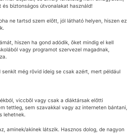
ert és biztonságos útvonalakat használd!
soha ne tartsd szem előtt, jól látható helyen, hiszen ez
k.
ámát, hiszen ha gond adódik, őket mindig el kell
skolából vagy programot szervezel magadnak,
za.
l senkit még rövid ideig se csak azért, mert például
ból, viccből vagy csak a diáktársak előtti
 tettleg, sem szavakkal vagy az interneten bántani,
s lehetnek.
z, aminek/akinek látszik. Hasznos dolog, de nagyon