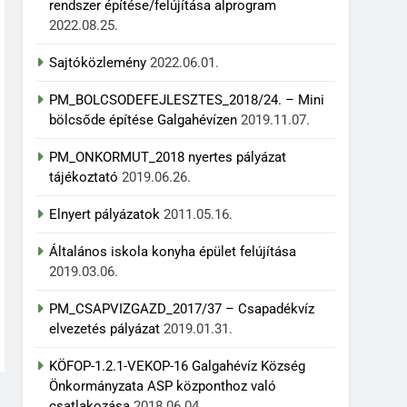
rendszer építése/felújítása alprogram
2022.08.25.
Sajtóközlemény
2022.06.01.
PM_BOLCSODEFEJLESZTES_2018/24. – Mini
bölcsőde építése Galgahévízen
2019.11.07.
PM_ONKORMUT_2018 nyertes pályázat
tájékoztató
2019.06.26.
Elnyert pályázatok
2011.05.16.
Általános iskola konyha épület felújítása
2019.03.06.
PM_CSAPVIZGAZD_2017/37 – Csapadékvíz
elvezetés pályázat
2019.01.31.
KÖFOP-1.2.1-VEKOP-16 Galgahévíz Község
Önkormányzata ASP központhoz való
csatlakozása
2018.06.04.