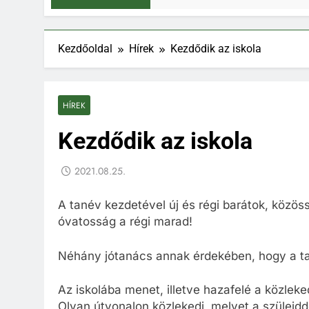
Kezdőoldal
Hírek
Kezdődik az iskola
HÍREK
Kezdődik az iskola
2021.08.25.
A tanév kezdetével új és régi barátok, közö
óvatosság a régi marad!
Néhány jótanács annak érdekében, hogy a tan
Az iskolába menet, illetve hazafelé a közleke
Olyan útvonalon közlekedj, melyet a szüleidd