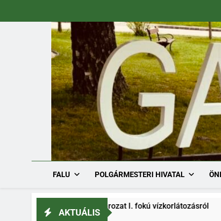
Ugrás
a
tartalomra
FALU
POLGÁRMESTERI HIVATAL
ÖN
/1536-1/2026. határozat I. fokú vízkorlátozásról
AKTUÁLIS
26.08.03.