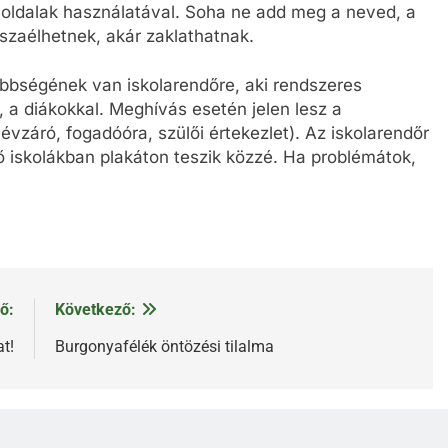
i oldalak használatával. Soha ne add meg a neved, a
szaélhetnek, akár zaklathatnak.
öbbségének van iskolarendőre, aki rendszeres
 a diákokkal. Meghívás esetén jelen lesz a
vzáró, fogadóóra, szülői értekezlet). Az iskolarendőr
 iskolákban plakáton teszik közzé. Ha problémátok,
ő:
Következő:
t!
Burgonyafélék öntözési tilalma