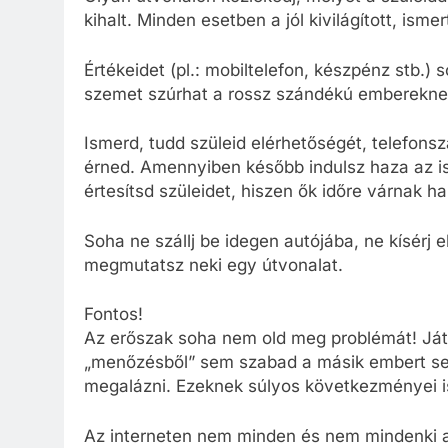
kihalt. Minden esetben a jól kivilágított, ism
Értékeidet (pl.: mobiltelefon, készpénz stb.) 
szemet szúrhat a rossz szándékú emberekne
Ismerd, tudd szüleid elérhetőségét, telefonsz
érned. Amennyiben később indulsz haza az i
értesítsd szüleidet, hiszen ők időre várnak ha
Soha ne szállj be idegen autójába, ne kísérj e
megmutatsz neki egy útvonalat.
Fontos!
Az erőszak soha nem old meg problémát! Játék
„menőzésből” sem szabad a másik embert sem
megalázni. Ezeknek súlyos következményei i
Az interneten nem minden és nem mindenki a