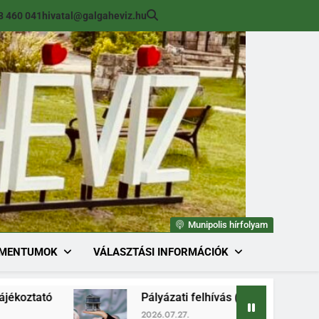
8 460 041
hivatal@galgaheviz.hu
Munipolis hírfolyam
MENTUMOK
VÁLASZTÁSI INFORMÁCIÓK
Pályázati felhívás (módosított) ingatlan érték
2026.07.27.