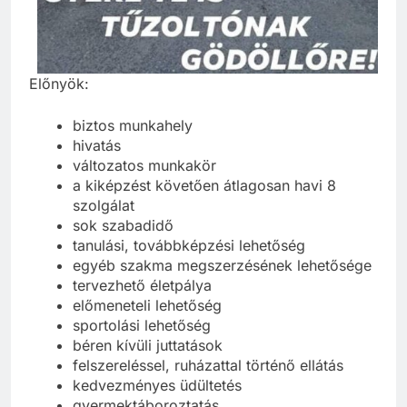
Előnyök:
biztos munkahely
hivatás
változatos munkakör
a kiképzést követően átlagosan havi 8
szolgálat
sok szabadidő
tanulási, továbbképzési lehetőség
egyéb szakma megszerzésének lehetősége
tervezhető életpálya
előmeneteli lehetőség
sportolási lehetőség
béren kívüli juttatások
felszereléssel, ruházattal történő ellátás
kedvezményes üdültetés
gyermektáboroztatás