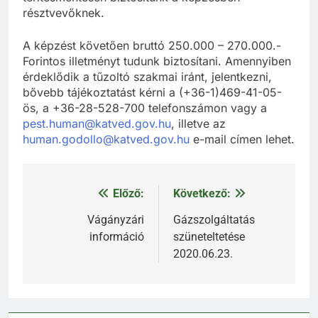
résztvevőknek.
A képzést követően bruttó 250.000 – 270.000.-
Forintos illetményt tudunk biztosítani. Amennyiben
érdeklődik a tűzoltó szakmai iránt, jelentkezni,
bővebb tájékoztatást kérni a (+36-1)469-41-05-
ös, a +36-28-528-700 telefonszámon vagy a
pest.human@katved.gov.hu
, illetve az
human.godollo@katved.gov.hu
e-mail címen lehet.
Előző:
Következő:
Bejegyzés
navigáció
Vágányzári
Gázszolgáltatás
információ
szüneteltetése
2020.06.23.