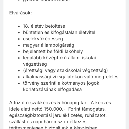
Elvárások:
18. életév betöltése
büntetlen és kifogástalan életvitel
cselekvőképesség
magyar állampolgárság
bejelentett belföldi lakóhely
legalább középfokú állami iskolai
végzettség
(érettségi vagy szakiskolai végzettség)
alkalmassági vizsgálatokon való megfelelés
törvény szerinti alkotmányos jogok
korlátozásának elfogadása
A tűzoltó szakképzés 5 hónapig tart. A képzés
ideje alatt nettó 150.000.- Forint támogatás,
egészségbiztosítási járulékfizetés, ruházatot,
szállást és napi háromszori étkezést
térítésmentesen biztosítunk a képzésben