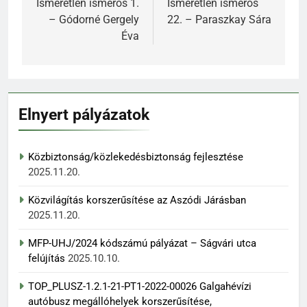
navigáció
Ismeretlen ismerős 1.
Ismeretlen ismerős
– Gódorné Gergely
22. – Paraszkay Sára
Éva
Elnyert pályázatok
Közbiztonság/közlekedésbiztonság fejlesztése
2025.11.20.
Közvilágítás korszerűsítése az Aszódi Járásban
2025.11.20.
MFP-UHJ/2024 kódszámú pályázat – Ságvári utca
felújítás
2025.10.10.
TOP_PLUSZ-1.2.1-21-PT1-2022-00026 Galgahévízi
autóbusz megállóhelyek korszerűsítése,