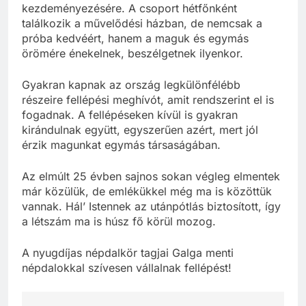
kezdeményezésére. A csoport hétfőnként
találkozik a művelődési házban, de nemcsak a
próba kedvéért, hanem a maguk és egymás
örömére énekelnek, beszélgetnek ilyenkor.
Gyakran kapnak az ország legkülönfélébb
részeire fellépési meghívót, amit rendszerint el is
fogadnak. A fellépéseken kívül is gyakran
kirándulnak együtt, egyszerűen azért, mert jól
érzik magunkat egymás társaságában.
Az elmúlt 25 évben sajnos sokan végleg elmentek
már közülük, de emlékükkel még ma is közöttük
vannak. Hál’ Istennek az utánpótlás biztosított, így
a létszám ma is húsz fő körül mozog.
A nyugdíjas népdalkör tagjai Galga menti
népdalokkal szívesen vállalnak fellépést!