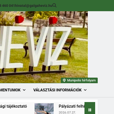
8 460 041
hivatal@galgaheviz.hu
Munipolis hírfolyam
MENTUMOK
VÁLASZTÁSI INFORMÁCIÓK
Pályázati felhívás (módosított) ingatlan értéke
2026.07.27.