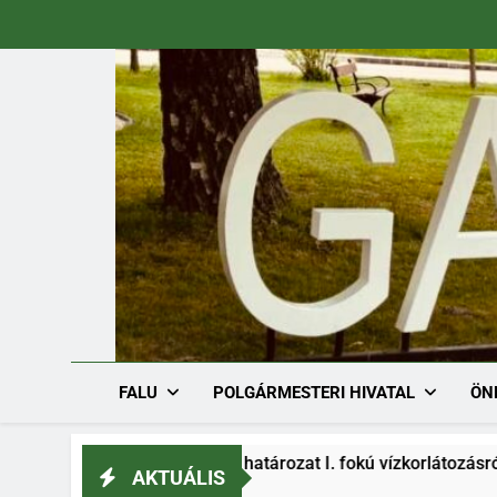
Ugrás
a
tartalomra
FALU
POLGÁRMESTERI HIVATAL
ÖN
/1536-1/2026. határozat I. fokú vízkorlátozásról
AKTUÁLIS
6.08.03.