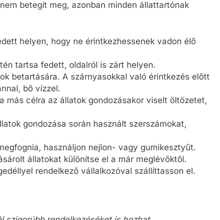
 nem betegít meg, azonban minden állattartónak
fedett helyen, hogy ne érintkezhessenek vadon élő
én tartsa fedett, oldalról is zárt helyen.
yok betartására. A szárnyasokkal való érintkezés előtt
nal, bő vízzel.
a más célra az állatok gondozásakor viselt öltözetet,
llatok gondozása során használt szerszámokat,
 megfognia, használjon nejlon- vagy gumikesztyűt.
árolt állatokat különítse el a már meglévőktől.
edéllyel rendelkező vállalkozóval szállíttasson el.
l szigorúbb rendelkezéséket is hozhat.