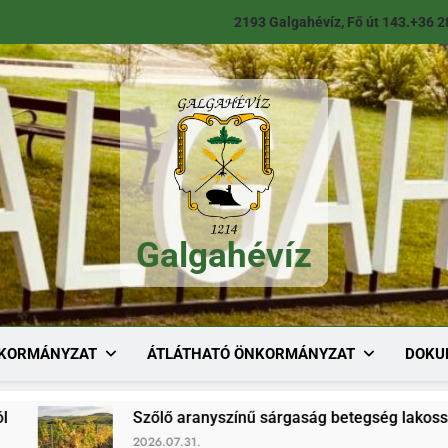
2193 Galgahévíz, Fő út 143.
+36 2
Galgahévíz
Galgahévíz
KORMÁNYZAT
ÁTLÁTHATÓ ÖNKORMÁNYZAT
DOKU
Szőlő aranyszínű sárgaság betegség lakossági tájékoztató
2026.07.31.