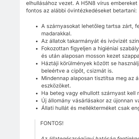
elhullásához vezet. A H5N8 vírus embereket
fontos az alábbi óvintézkedéseket betartani:
A szárnyasokat lehetőleg tartsa zárt, 
madarakkal.
Az állatok takarmányát és ivóvizét szint
Fokozottan figyeljen a higiéniai szabál
és után alaposan mosson kezet szappan
Háztáji körülmények között se használj
beleértve a cipőt, csizmát is.
Mindennap alaposan tisztítsa meg az á
eszközöket.
Ha beteg vagy elhullott szárnyast kell
Új állomány vásárlásakor az újonnan vás
Állati hullát és mellékterméket csak eng
FONTOS!
Az állategészségügyi hatóság fentiekné