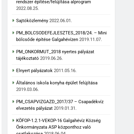
rendszer építése/felújítása alprogram
2022.08.25.
Sajtóközlemény
2022.06.01.
PM_BOLCSODEFEJLESZTES_2018/24. – Mini
bölcsőde építése Galgahévízen
2019.11.07.
PM_ONKORMUT_2018 nyertes pályázat
tájékoztató
2019.06.26.
Elnyert pályázatok
2011.05.16.
Általános iskola konyha épület felújítása
2019.03.06.
PM_CSAPVIZGAZD_2017/37 – Csapadékvíz
elvezetés pályázat
2019.01.31.
KÖFOP-1.2.1-VEKOP-16 Galgahévíz Község
Önkormányzata ASP központhoz való
csatlakozása
2018.06.04.