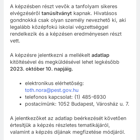
A képzésben részt vevők a tanfolyam sikeres
elvégzéséről
tanúsítványt
kapnak. Hivatásos
gondnokká csak olyan személy nevezhető ki, aki
legalább középfokú iskolai végzettséggel
rendelkezik és a képzésen eredményesen részt
vett.
A képzésre jelentkezni a mellékelt
adatlap
kitöltésével és megküldésével lehet legkésőbb
2023. október 10. napjáig.
elektronikus elérhetőség:
toth.nora@pest.gov.hu
telefonos kapcsolat: (1) 485-6930
postacímünk: 1052 Budapest, Városház u. 7.
A jelentkezőket az adatlap beérkezését követően
értesítjük a képzés részletes tematikájáról,
valamint a képzés díjának megfizetése módjáról.