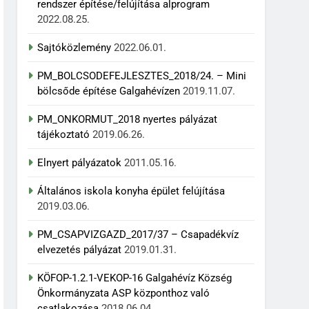
rendszer építése/felújítása alprogram
2022.08.25.
Sajtóközlemény
2022.06.01.
PM_BOLCSODEFEJLESZTES_2018/24. – Mini
bölcsőde építése Galgahévízen
2019.11.07.
PM_ONKORMUT_2018 nyertes pályázat
tájékoztató
2019.06.26.
Elnyert pályázatok
2011.05.16.
Általános iskola konyha épület felújítása
2019.03.06.
PM_CSAPVIZGAZD_2017/37 – Csapadékvíz
elvezetés pályázat
2019.01.31.
KÖFOP-1.2.1-VEKOP-16 Galgahévíz Község
Önkormányzata ASP központhoz való
csatlakozása
2018.06.04.