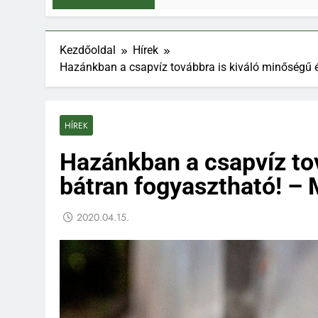
Kezdőoldal
Hírek
Hazánkban a csapvíz továbbra is kiváló minőségű é
HÍREK
Hazánkban a csapvíz to
bátran fogyasztható! – 
2020.04.15.