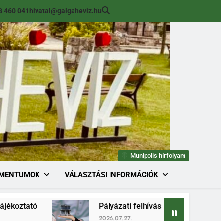
8 460 041
hivatal@galgaheviz.hu
Munipolis hírfolyam
MENTUMOK
VÁLASZTÁSI INFORMÁCIÓK
Pályázati felhívás (módosított) ingatlan értékesí
2026.07.27.