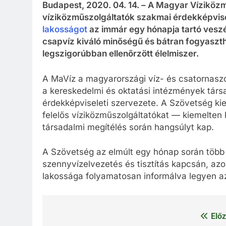
Budapest, 2020. 04. 14. – A Magyar Vízikö
víziközműszolgáltatók szakmai érdekképvise
lakosságot
az immár egy hónapja tartó vesz
csapvíz kiváló minőségű és bátran fogyasz
legszigorúbban ellenőrzött élelmiszer.
A MaVíz a magyarországi víz- és csatornaszol
a kereskedelmi és oktatási intézmények társ
érdekképviseleti szervezete. A Szövetség kie
felelős víziközműszolgáltatókat — kiemelten 
társadalmi megítélés során hangsúlyt kap.
A Szövetség az elmúlt egy hónap során több a
szennyvízelvezetés és tisztítás kapcsán, az
lakossága folyamatosan informálva legyen az
Előz
Bejegyzés