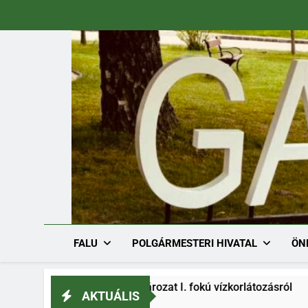
Ugrás
a
tartalomra
FALU
POLGÁRMESTERI HIVATAL
ÖN
36-1/2026. határozat I. fokú vízkorlátozásról
AKTUÁLIS
08.03.