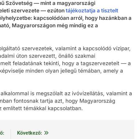
zmű Szövetség — mint a magyarországi
leti szervezete — ezúton
tájékoztatja a tisztelt
élyhelyzetbe: kapcsolódóan arról, hogy hazánkban a
tható, Magyarországon még mindig ez a
gáltató szervezetek, valamint a kapcsolódó vízipar,
adalmi úton szervezett, önálló szakmai
melt feladatának tekinti, hogy a tagszervezeteit — a
képviselje minden olyan jellegű témában, amely a
lkalommal is megszólalt az ivóvízellátás, valamint a
onban fontosnak tartja azt, hogy Magyarország
 említett témákkal kapcsolatban.
ő:
Következő: