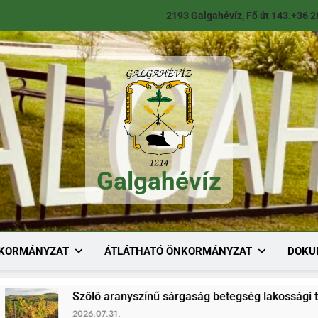
2193 Galgahévíz, Fő út 143.
+36 2
Galgahévíz
Galgahévíz
KORMÁNYZAT
ÁTLÁTHATÓ ÖNKORMÁNYZAT
DOKU
Szőlő aranyszínű sárgaság betegség lakossági tájékoztató
2026.07.31.