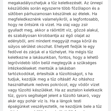
megakadályozhatjuk a tűz keletkezését. Az ünnepi
készülődés során egyszerre több főzőlapon és a
sütőben párhuzamosan készülnek az ételek. Ha
megfeledkeznénk valamelyikről, a legfontosabb,
hogy ne öntsünk rá vizet. Ha olaj vagy zsír
gyulladt meg, akkor a ráöntött víz, gőzzé alakul,
és szabályosan kirobbantja az égő olajat az
edényből, ami mindent meggyújt maga körül és
súlyos sérülést okozhat. Ehelyett fedjük le egy
fedővel és zárjuk el a tűzhelyet. Ha mégis tűz
keletkezne a lakásunkban, fontos, hogy a lehető
legrövidebb időn belül megtegyük a szükséges
intézkedéseket: mentsük a lakásban
tartózkodókat, értesítsük a tűzoltóságot, s ha
tudjuk, kezdjük meg a tűz oltását! Az oltáshoz
használhatunk nedves pokrócot, egy vödör vizet
vagy tűzoltó készüléket. Ha az asztalon keletkezik
tűz, gyors segítséget jelent a tűzoltó takaró, vagy
akár egy pohár víz is. Ha a lángok testi
épségünket veszélyeztetik, ne kezdjünk bele a tűz