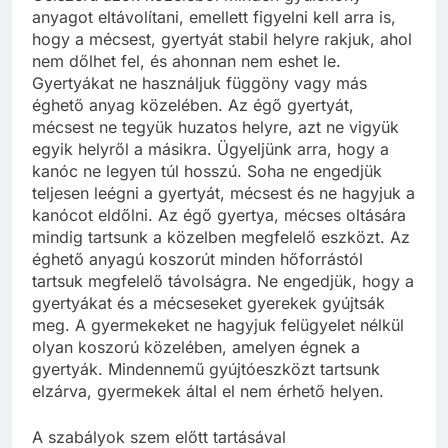
anyagot eltávolítani, emellett figyelni kell arra is,
hogy a mécsest, gyertyát stabil helyre rakjuk, ahol
nem dőlhet fel, és ahonnan nem eshet le.
Gyertyákat ne használjuk függöny vagy más
éghető anyag közelében. Az égő gyertyát,
mécsest ne tegyük huzatos helyre, azt ne vigyük
egyik helyről a másikra. Ügyeljünk arra, hogy a
kanóc ne legyen túl hosszú. Soha ne engedjük
teljesen leégni a gyertyát, mécsest és ne hagyjuk a
kanócot eldőlni. Az égő gyertya, mécses oltására
mindig tartsunk a közelben megfelelő eszközt. Az
éghető anyagú koszorút minden hőforrástól
tartsuk megfelelő távolságra. Ne engedjük, hogy a
gyertyákat és a mécseseket gyerekek gyújtsák
meg. A gyermekeket ne hagyjuk felügyelet nélkül
olyan koszorú közelében, amelyen égnek a
gyertyák. Mindennemű gyújtóeszközt tartsunk
elzárva, gyermekek által el nem érhető helyen.
A szabályok szem előtt tartásával