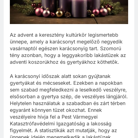
Az advent a keresztény kultúrkör legismertebb
ünnepe, amely a karácsonyt megelőző negyedik
vasárnaptól egészen karácsonyig tart. Szomorú
tény azonban, hogy a leggyakoribb lakástüzek az
adventi koszorúkhoz és gyertyákhoz köthetők.
A karácsonyi időszak alatt sokan gyújtanak
gyertyákat és mécseseket. Ezekben a napokban
sem szabad megfeledkezni a leselkedő veszélyre,
elsősorban a gyertya szép, de veszélyes lángjáról.
Helytelen használatuk a szabadban és zárt térben
egyaránt könnyen tüzet okozhat. Ennek
veszélyeire hívja fel a Pest Vármegyei
Katasztrófavédelmi Igazgatóság a lakosság
figyelmét. A statisztikák azt mutatják, hogy az
ünnepek idején megemelkedik a lakástüzek