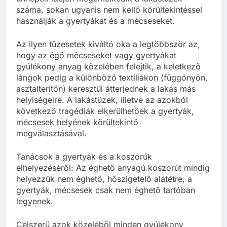
száma, sokan ugyanis nem kellő körültekintéssel
használják a gyertyákat és a mécseseket.
Az ilyen tűzesetek kiváltó oka a legtöbbször az,
hogy az égő mécseseket vagy gyertyákat
gyúlékony anyag közelében felejtik, a keletkező
lángok pedig a különböző textíliákon (függönyön,
asztalterítőn) keresztül átterjednek a lakás más
helyiségeire. A lakástüzek, illetve az azokból
következő tragédiák elkerülhetőek a gyertyák,
mécsesek helyének körültekintő
megválasztásával.
Tanácsok a gyertyák és a koszorúk
elhelyezéséről: Az éghető anyagú koszorút mindig
helyezzük nem éghető, hőszigetelő alátétre, a
gyertyák, mécsesek csak nem éghető tartóban
legyenek.
Célszerű azok közeléből minden gyúlékony