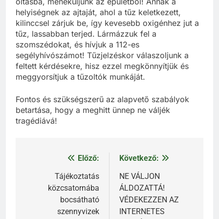
oltásba, meneküljünk az épületből! Annak a
helyiségnek az ajtaját, ahol a tűz keletkezett,
kilinccsel zárjuk be, így kevesebb oxigénhez jut a
tűz, lassabban terjed. Lármázzuk fel a
szomszédokat, és hívjuk a 112-es
segélyhívószámot! Tűzjelzéskor válaszoljunk a
feltett kérdésekre, hisz ezzel megkönnyítjük és
meggyorsítjuk a tűzoltók munkáját.
Fontos és szükségszerű az alapvető szabályok
betartása, hogy a meghitt ünnep ne váljék
tragédiává!
Előző:
Következő:
Bejegyzés
navigáció
Tájékoztatás
NE VÁLJON
közcsatornába
ÁLDOZATTÁ!
bocsátható
VÉDEKEZZEN AZ
szennyvizek
INTERNETES