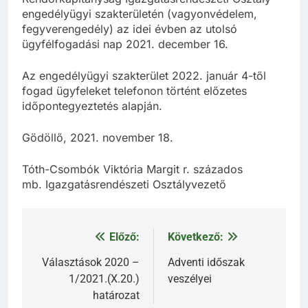
engedélyügyi szakterületén (vagyonvédelem,
fegyverengedély) az idei évben az utolsó
ügyfélfogadási nap 2021. december 16.
Az engedélyügyi szakterület 2022. január 4-től
fogad ügyfeleket telefonon történt előzetes
időpontegyeztetés alapján.
Gödöllő, 2021. november 18.
Tóth-Csombók Viktória Margit r. százados
mb. Igazgatásrendészeti Osztályvezető
Előző:
Következő:
Bejegyzés
navigáció
Választások 2020 –
Adventi időszak
1/2021.(X.20.)
veszélyei
határozat