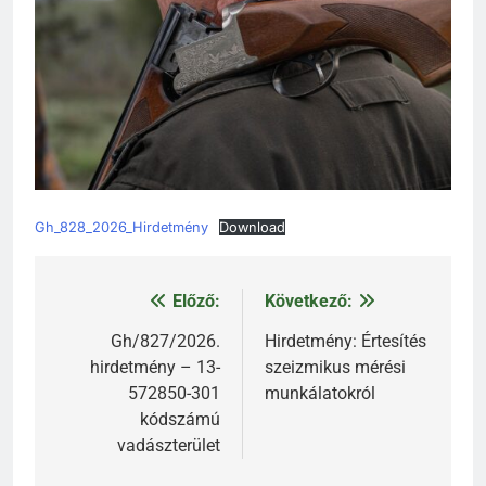
Gh_828_2026_Hirdetmény
Download
Előző:
Következő:
Bejegyzés
navigáció
Gh/827/2026.
Hirdetmény: Értesítés
hirdetmény – 13-
szeizmikus mérési
572850-301
munkálatokról
kódszámú
vadászterület