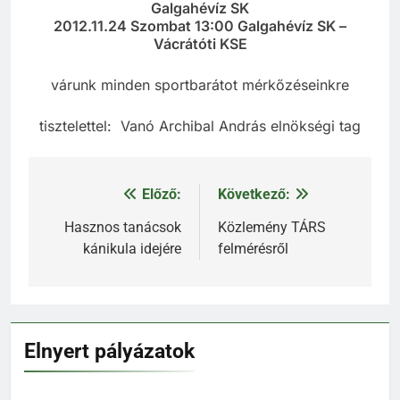
Galgahévíz SK
2012.11.24 Szombat 13:00 Galgahévíz SK –
Vácrátóti KSE
várunk minden sportbarátot mérkőzéseinkre
tisztelettel: Vanó Archibal András elnökségi tag
Előző:
Következő:
Bejegyzés
navigáció
Hasznos tanácsok
Közlemény TÁRS
kánikula idejére
felmérésről
Elnyert pályázatok