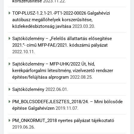
korszerűsítése
2023.11.22.
TOP-PLUSZ-1.2.1-21.-PT1-2022-00026 Galgahévízi
autóbusz megállóhelyek korszerűsítése,
közlekedésbiztonság javítása
2023.03.20.
Sajtóközlemény – „Felelős állattartás elősegítése
2021.”- című MFP-FAE/2021. kódszámú pályázat
2022.10.11.
Sajtóközlemény – MFP-UHK/2022 Út, híd,
kerékpárforgalmi létesítmény, vízelvezető rendszer
építése/felújítása alprogram
2022.08.25.
Sajtóközlemény
2022.06.01.
PM_BOLCSODEFEJLESZTES_2018/24. – Mini bölcsőde
építése Galgahévízen
2019.11.07.
PM_ONKORMUT_2018 nyertes pályázat tájékoztató
2019.06.26.