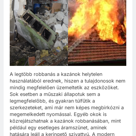
A legtöbb robbanás a kazánok helytelen
használatából erednek, hiszen a tulajdonosok nem
mindig megfelelően üzemeltetik az eszközöket.
Sok esetben a műszaki állapotuk sem a
legmegfelelőbb, és gyakran túlfűtik a
szerkezeteket, ami már nem képes megbirkózni a
megemelkedett nyomással. Egyéb okok is
közrejátszhatnak a kazánok robbanásában, mint
például egy esetleges áramszünet, aminek
hatására leáll a keringető szivattyú. A modern