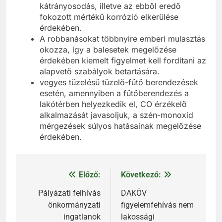
kátrányosodás, illetve az ebből eredő
fokozott mértékű korrózió elkerülése
érdekében.
A robbanásokat többnyire emberi mulasztás
okozza, így a balesetek megelőzése
érdekében kiemelt figyelmet kell fordítani az
alapvető szabályok betartására.
vegyes tüzelésű tüzelő-fűtő berendezések
esetén, amennyiben a fűtőberendezés a
lakótérben helyezkedik el, CO érzékelő
alkalmazását javasoljuk, a szén-monoxid
mérgezések súlyos hatásainak megelőzése
érdekében.
Előző:
Következő:
Bejegyzés
navigáció
Pályázati felhívás
DAKÖV
önkormányzati
figyelemfehívás nem
ingatlanok
lakossági