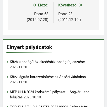
Előző:
Következő:
Bejegyzés
navigáció
Porta 58
Porta 23.
(2012.07.28)
(2011.12.10.)
Elnyert pályázatok
Közbiztonság/közlekedésbiztonság fejlesztése
2025.11.20.
Közvilágítás korszerűsítése az Aszódi Járásban
2025.11.20.
MFP-UHJ/2024 kódszámú pályázat – Ságvári utca
felújítás
2025.10.10.
TOP_PLUSZ-1.2.1-21-PT1-2022-00026 Galgahévízi