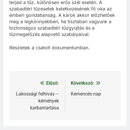
terjed a tűz, különösen erős szél esetén. A
szabadtéri tűzesetek keletkezésének fő oka az
emberi gondatlanság. A károk akkor előzhetőek
meg a legkönnyebben, ha tisztában vagyunk a
biztonságos szabadtéri tűzgyújtás és a
tűzmegelőzés alapvető szabályaival.
Részletek a csatolt dokumentumban.
Előző:
Következő:
Bejegyzés
navigáció
Lakossági felhívás –
Kemencés nap
kémények
karbantartása