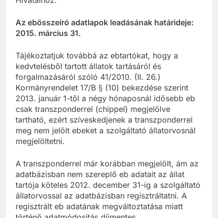
Az ebösszeíró adatlapok leadásának határideje:
2015. március 31.
Tájékoztatjuk továbbá az ebtartókat, hogy a
kedvtelésből tartott állatok tartásáról és
forgalmazásáról szóló 41/2010. (II. 26.)
Kormányrendelet 17/B § (10) bekezdése szerint
2013. január 1-től a négy hónaposnál idősebb eb
csak transzponderrel (chippel) megjelölve
tartható, ezért szíveskedjenek a transzponderrel
meg nem jelölt ebeket a szolgáltató állatorvosnál
megjelöltetni.
A transzponderrel már korábban megjelölt, ám az
adatbázisban nem szereplő eb adatait az állat
tartója köteles 2012. december 31-ig a szolgáltató
állatorvossal az adatbázisban regisztráltatni. A
regisztrált eb adatának megváltoztatása miatt
történő adatmódosítás díjmentes.