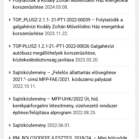
Folytatódik a Kodály Zoltán Művelődési Ház energetikai
korszerűsítése
2024.03.08.
TOP_PLUSZ-2.1.1- 21-PT1-2022-00039 – Folytatódik a
galgahévízi Kodály Zoltán Művelődési Ház energetikai
korszerűsítése
2023.11.22.
TOP-PLUSZ-1.2.1-21.-PT1-2022-00026 Galgahévízi
autóbusz megállóhelyek korszerűsítése,
közlekedésbiztonság javítása
2023.03.20.
Sajtóközlemény – „Felelős állattartás elősegítése
2021.”- című MFP-FAE/2021. kódszámú pályázat
2022.10.11.
Sajtóközlemény – MFP-UHK/2022 Út, híd,
kerékpárforgalmi létesítmény, vízelvezető rendszer
építése/felújítása alprogram
2022.08.25.
Sajtóközlemény
2022.06.01.
PM_BOLCSODEFEJLESZTES_2018/24. – Mini bölcsőde