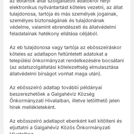
az ebtartók által szolgáltatott adatokról helyi
elektronikus nyilvántartást köteles vezetni, az állat
tulajdonosa, tartója és más személyek jogainak,
személyes biztonságának és tulajdonának
védelme, valamint ebrendészeti és állatvédelmi
feladatainak hatékony ellátása céljából.
Az eb tulajdonosa vagy tartója az ebösszeíráskor
köteles az adatlapon feltüntetett adatokat a
települési önkormányzat rendelkezésére bocsátani
(az adatszolgáltatási kötelezettség elmulasztása
állatvédelmi bírságot vonhat maga után).
Az ebösszeíró adatlap további példányai
beszerezhetőek a Galgahévíz Község
Önkormányzati Hivatalban, illetve letölthető jelen
hírek mellékleteként.
Az ebösszeíró adatlapot ebenként kell kitölteni és
eljuttatni a Galgahévíz Közös Önkormányzati
Hivatalhoz.