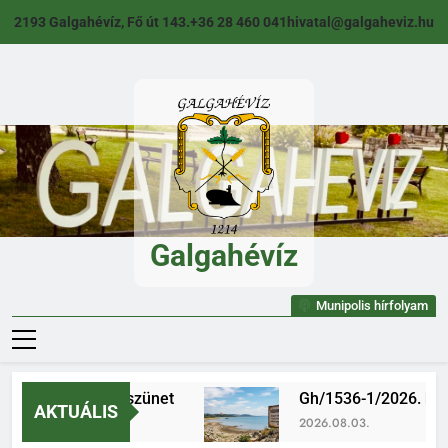
Ugrás
2193 Galgahévíz, Fő út 143.
+36 28 460 041
hivatal@galgaheviz.hu
a
tartalomra
Galgahévíz
Galgahévíz
Munipolis hírfolyam
Igazgatási szünet
Gh/1536-1/2026. határ
AKTUÁLIS
2026.08.05.
2026.08.03.