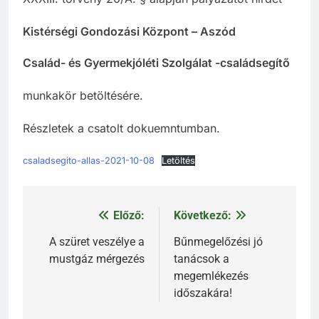
Kistérségi Gondozási Központ – Aszód
Család- és Gyermekjóléti Szolgálat -családsegítő
munkakör betöltésére.
Részletek a csatolt dokuemntumban.
csaladsegito-allas-2021-10-08
Letöltés
Előző:
Következő:
Bejegyzés
navigáció
A szüret veszélye a
Bűnmegelőzési jó
mustgáz mérgezés
tanácsok a
megemlékezés
időszakára!