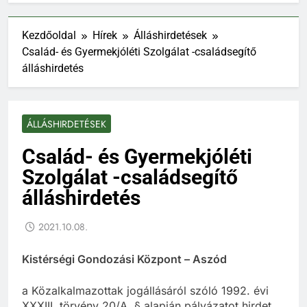
Kezdőoldal
Hírek
Álláshirdetések
Család- és Gyermekjóléti Szolgálat -családsegítő
álláshirdetés
ÁLLÁSHIRDETÉSEK
Család- és Gyermekjóléti
Szolgálat -családsegítő
álláshirdetés
2021.10.08.
Kistérségi Gondozási Központ – Aszód
a Közalkalmazottak jogállásáról szóló 1992. évi
XXXIII. törvény 20/A. § alapján pályázatot hirdet