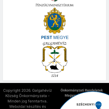
Copyright 2026. Galgahévíz
Önkormányzati Rendeletek
Község Önkormányzata -
Magyar Államkincstár
E-Önkormányzat
Minden jog fenntartva.
Elnyert Széchenyi 2020
Weboldal készítés és