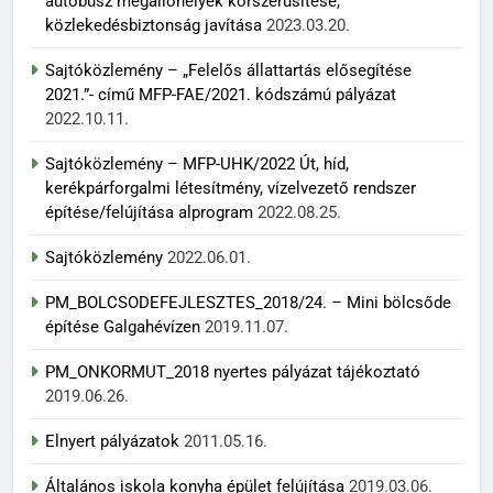
autóbusz megállóhelyek korszerűsítése,
közlekedésbiztonság javítása
2023.03.20.
Sajtóközlemény – „Felelős állattartás elősegítése
2021.”- című MFP-FAE/2021. kódszámú pályázat
2022.10.11.
Sajtóközlemény – MFP-UHK/2022 Út, híd,
kerékpárforgalmi létesítmény, vízelvezető rendszer
építése/felújítása alprogram
2022.08.25.
Sajtóközlemény
2022.06.01.
PM_BOLCSODEFEJLESZTES_2018/24. – Mini bölcsőde
építése Galgahévízen
2019.11.07.
PM_ONKORMUT_2018 nyertes pályázat tájékoztató
2019.06.26.
Elnyert pályázatok
2011.05.16.
Általános iskola konyha épület felújítása
2019.03.06.