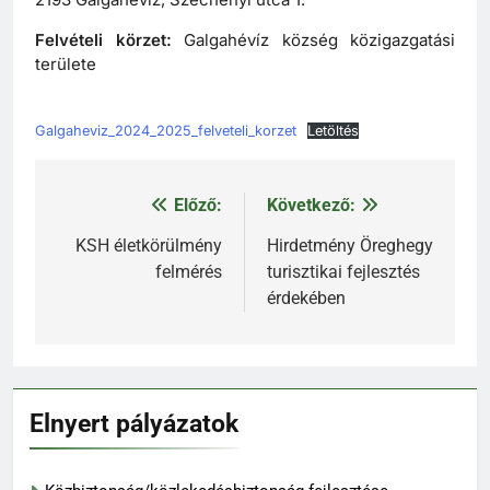
Felvételi körzet:
Galgahévíz község közigazgatási
területe
Galgaheviz_2024_2025_felveteli_korzet
Letöltés
Előző:
Következő:
Bejegyzés
navigáció
KSH életkörülmény
Hirdetmény Öreghegy
felmérés
turisztikai fejlesztés
érdekében
Elnyert pályázatok