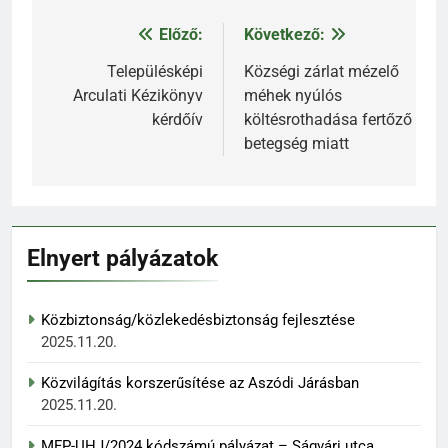
Előző:
Következő:
Bejegyzés
navigáció
Településképi
Községi zárlat mézelő
Arculati Kézikönyv
méhek nyúlós
kérdőív
költésrothadása fertőző
betegség miatt
Elnyert pályázatok
Közbiztonság/közlekedésbiztonság fejlesztése
2025.11.20.
Közvilágítás korszerűsítése az Aszódi Járásban
2025.11.20.
MFP-UHJ/2024 kódszámú pályázat – Ságvári utca