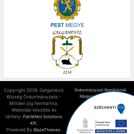
Copyright 2026. Galgahévíz
Önkormányzati Rendeletek
Község Önkormányzata -
Magyar Államkincstár
E-Önkormányzat
Minden jog fenntartva.
Elnyert Széchenyi 2020
Weboldal készítés és
Pályázatok
tárhely:
PatrikMol Solutions
Kapcsolat
Kft.
Powered By
.
BlazeThemes