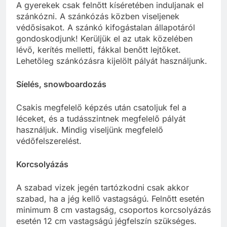
A gyerekek csak felnőtt kíséretében induljanak el
szánkózni. A szánkózás közben viseljenek
védősisakot. A szánkó kifogástalan állapotáról
gondoskodjunk! Kerüljük el az utak közelében
lévő, kerítés melletti, fákkal benőtt lejtőket.
Lehetőleg szánkózásra kijelölt pályát használjunk.
Síelés, snowboardozás
Csakis megfelelő képzés után csatoljuk fel a
léceket, és a tudásszintnek megfelelő pályát
használjuk. Mindig viseljünk megfelelő
védőfelszerelést.
Korcsolyázás
A szabad vizek jegén tartózkodni csak akkor
szabad, ha a jég kellő vastagságú. Felnőtt esetén
minimum 8 cm vastagság, csoportos korcsolyázás
esetén 12 cm vastagságú jégfelszín szükséges.