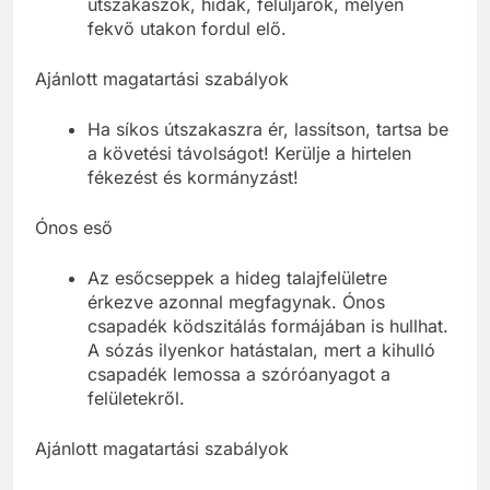
útszakaszok, hidak, felüljárók, mélyen
fekvő utakon fordul elő.
Ajánlott magatartási szabályok
Ha síkos útszakaszra ér, lassítson, tartsa be
a követési távolságot! Kerülje a hirtelen
fékezést és kormányzást!
Ónos eső
Az esőcseppek a hideg talajfelületre
érkezve azonnal megfagynak. Ónos
csapadék ködszitálás formájában is hullhat.
A sózás ilyenkor hatástalan, mert a kihulló
csapadék lemossa a szóróanyagot a
felületekről.
Ajánlott magatartási szabályok