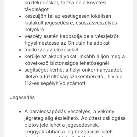
közlekedéskor, tartsa be a követési
távolságot
készüljön fel az esetlegesen lokálisan
kialakult jegesedésre, csúszásveszélyes
helyekre
veszély esetén kapcsolja be a vészjelzőt,
figyelmeztesse az Ön után haladókat
mellőzze az előzéseket
kerülje az akadályokat, inkább álljon meg a
következő biztonságos lehetőségnél
segítséget kérhet a helyi önkormányzattól,
illetve a tűzoltóság szakembereitől, hívja a
112-es segélyhívó számot!
Jegesedés
A páralecsapódás veszélyes, a vékony
jégréteg alig észlelhető. Az úttest csillogása
biztos jele lehet a jegesedésnek.
Leggyakrabban a légmozgásnak kitett