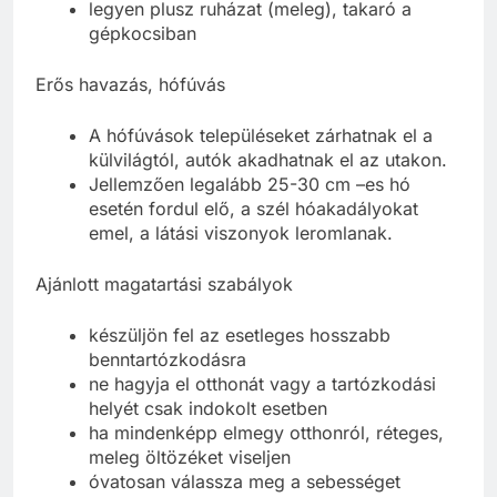
legyen plusz ruházat (meleg), takaró a
gépkocsiban
Erős havazás, hófúvás
A hófúvások településeket zárhatnak el a
külvilágtól, autók akadhatnak el az utakon.
Jellemzően legalább 25-30 cm –es hó
esetén fordul elő, a szél hóakadályokat
emel, a látási viszonyok leromlanak.
Ajánlott magatartási szabályok
készüljön fel az esetleges hosszabb
benntartózkodásra
ne hagyja el otthonát vagy a tartózkodási
helyét csak indokolt esetben
ha mindenképp elmegy otthonról, réteges,
meleg öltözéket viseljen
óvatosan válassza meg a sebességet