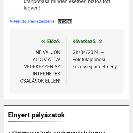
utánpótlása minden esetben biztosított
legyen!
A-teli-idojaras-szeszelyei
Letöltés
Előző:
Következő:
Bejegyzés
navigáció
NE VÁLJON
Gh/34/2024. –
ÁLDOZATTÁ!
Földtulajdonosi
VÉDEKEZZEN AZ
közösség hirdetmény
INTERNETES
CSALÁSOK ELLEN!
Elnyert pályázatok