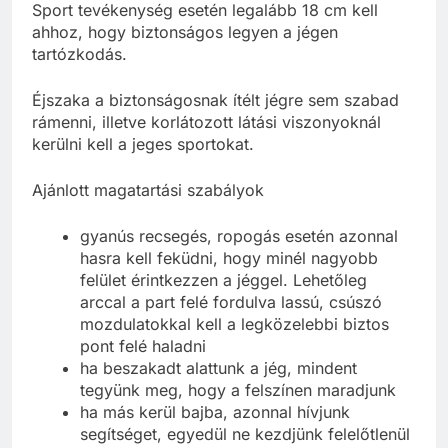
Sport tevékenység esetén legalább 18 cm kell
ahhoz, hogy biztonságos legyen a jégen
tartózkodás.
Éjszaka a biztonságosnak ítélt jégre sem szabad
rámenni, illetve korlátozott látási viszonyoknál
kerülni kell a jeges sportokat.
Ajánlott magatartási szabályok
gyanús recsegés, ropogás esetén azonnal
hasra kell feküdni, hogy minél nagyobb
felület érintkezzen a jéggel. Lehetőleg
arccal a part felé fordulva lassú, csúszó
mozdulatokkal kell a legközelebbi biztos
pont felé haladni
ha beszakadt alattunk a jég, mindent
tegyünk meg, hogy a felszínen maradjunk
ha más kerül bajba, azonnal hívjunk
segítséget, egyedül ne kezdjünk felelőtlenül