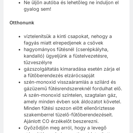
Ne üljön autóba és lehetőleg ne induljon el
gyalog sem!
Otthonunk
víztelenítsük a kinti csapokat, nehogy a
fagyás miatt elrepedjenek a csövek
hagyományos fűtésnél (cserépkályha,
kandalló) ügyeljünk a füstelvezetésre,
tűzveszélyre
gázszolgáltatás kimaradása esetén zárja el
a fűtőberendezés elzárócsapját
szén-monoxid visszaáramlás a szilárd és
gázüzemű fűtésrendszereknél fordulhat elő.
A szén-monoxid színtelen, szagtalan gáz,
amely minden évben sok áldozatot követel.
Minden fűtési szezon előtt ellenőriztesse
szakemberrel tüzelő-fűtőberendezéseit.
Ajánlott CO érzékelőt beszerezni.
Győződjön meg arról, hogy a levegő