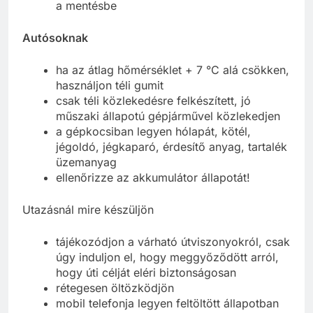
a mentésbe
Autósoknak
ha az átlag hőmérséklet + 7 °C alá csökken,
használjon téli gumit
csak téli közlekedésre felkészített, jó
műszaki állapotú gépjárművel közlekedjen
a gépkocsiban legyen hólapát, kötél,
jégoldó, jégkaparó, érdesítő anyag, tartalék
üzemanyag
ellenőrizze az akkumulátor állapotát!
Utazásnál mire készüljön
tájékozódjon a várható útviszonyokról, csak
úgy induljon el, hogy meggyőződött arról,
hogy úti célját eléri biztonságosan
rétegesen öltözködjön
mobil telefonja legyen feltöltött állapotban