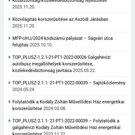
Közbiztonság/közlekedésbiztonság fejlesztése
2025.11.20.
Közvilágítás korszerűsítése az Aszódi Járásban
2025.11.20.
MFP-UHJ/2024 kódszámú pályázat – Ságvári utca
felújítás
2025.10.10.
TOP_PLUSZ-1.2.1-21-PT1-2022-00026 Galgahévízi
autóbusz megállóhelyek korszerűsítése,
közlekedésbiztonság javítása
2025.05.22.
TOP_PLUSZ-2.1.1- 21-PT1-2022-00039 – Sajtóközlemény
2024.05.24.
Folytatódik a Kodály Zoltán Művelődési Ház energetikai
korszerűsítése
2024.03.08.
TOP_PLUSZ-2.1.1- 21-PT1-2022-00039 – Folytatódik a
galgahévízi Kodály Zoltán Művelődési Ház energetikai
korszerűsítése
2023.11.22.