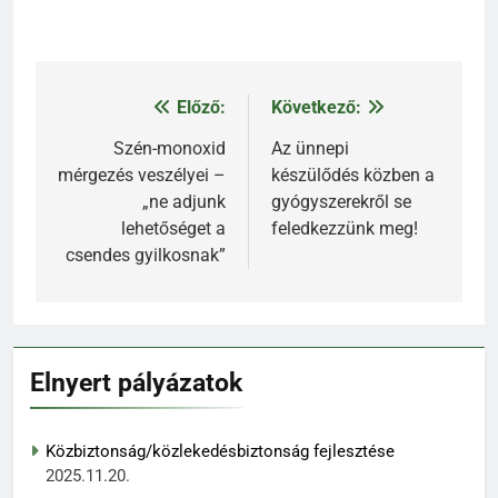
Előző:
Következő:
Bejegyzés
navigáció
Szén-monoxid
Az ünnepi
mérgezés veszélyei –
készülődés közben a
„ne adjunk
gyógyszerekről se
lehetőséget a
feledkezzünk meg!
csendes gyilkosnak”
Elnyert pályázatok
Közbiztonság/közlekedésbiztonság fejlesztése
2025.11.20.