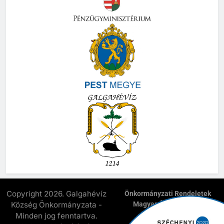
Copyright 2026. Galgahévíz
Önkormányzati Rendeletek
Község Önkormányzata -
Magyar Államkincstár
E-Önkormányzat
Minden jog fenntartva.