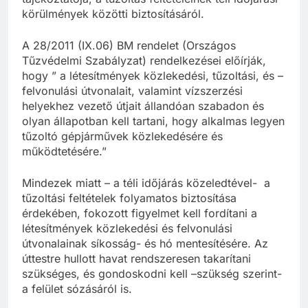
körülmények közötti biztosításáról.
A 28/2011 (IX.06) BM rendelet (Országos
Tűzvédelmi Szabályzat) rendelkezései előírják,
hogy ” a létesítmények közlekedési, tűzoltási, és –
felvonulási útvonalait, valamint vízszerzési
helyekhez vezető útjait állandóan szabadon és
olyan állapotban kell tartani, hogy alkalmas legyen
tűzoltó gépjárművek közlekedésére és
működtetésére.”
Mindezek miatt – a téli időjárás közeledtével- a
tűzoltási feltételek folyamatos biztosítása
érdekében, fokozott figyelmet kell fordítani a
létesítmények közlekedési és felvonulási
útvonalainak síkosság- és hó mentesítésére. Az
úttestre hullott havat rendszeresen takarítani
szükséges, és gondoskodni kell –szükség szerint-
a felület sózásáról is.