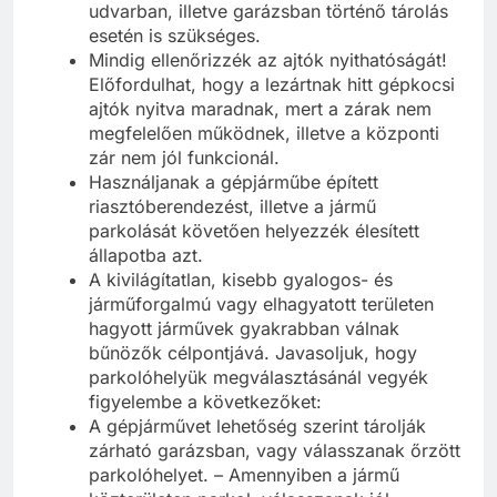
udvarban, illetve garázsban történő tárolás
esetén is szükséges.
Mindig ellenőrizzék az ajtók nyithatóságát!
Előfordulhat, hogy a lezártnak hitt gépkocsi
ajtók nyitva maradnak, mert a zárak nem
megfelelően működnek, illetve a központi
zár nem jól funkcionál.
Használjanak a gépjárműbe épített
riasztóberendezést, illetve a jármű
parkolását követően helyezzék élesített
állapotba azt.
A kivilágítatlan, kisebb gyalogos- és
járműforgalmú vagy elhagyatott területen
hagyott járművek gyakrabban válnak
bűnözők célpontjává. Javasoljuk, hogy
parkolóhelyük megválasztásánál vegyék
figyelembe a következőket:
A gépjárművet lehetőség szerint tárolják
zárható garázsban, vagy válasszanak őrzött
parkolóhelyet. – Amennyiben a jármű