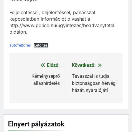
Feljelentéssel, bejelentéssel, panasszal
kapcsolatban információt olvashat a
http://www.police.hu/ugyintezes/beadvanytetel
oldalon.
autofeltores
Letöltés
Előző:
Következő:
Bejegyzés
navigáció
Kéményseprő
Tavasszal is tudja
álláshirdetés
biztonságban hétvégi
házát, nyaralóját!
Elnyert pályázatok