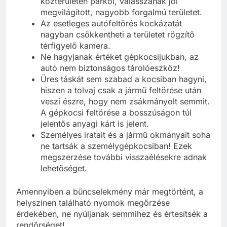
közterületen parkol, válasszanak jól
megvilágított, nagyobb forgalmú területet.
Az esetleges autófeltörés kockázatát
nagyban csökkentheti a területet rögzítő
térfigyelő kamera.
Ne hagyjanak értéket gépkocsijukban, az
autó nem biztonságos tárolóeszköz!
Üres táskát sem szabad a kocsiban hagyni,
hiszen a tolvaj csak a jármű feltörése után
veszi észre, hogy nem zsákmányolt semmit.
A gépkocsi feltörése a bosszúságon túl
jelentős anyagi kárt is jelent.
Személyes iratait és a jármű okmányait soha
ne tartsák a személygépkocsiban! Ezek
megszerzése további visszaélésekre adnak
lehetőséget.
Amennyiben a bűncselekmény már megtörtént, a
helyszínen található nyomok megőrzése
érdekében, ne nyúljanak semmihez és értesítsék a
rendőrséget!