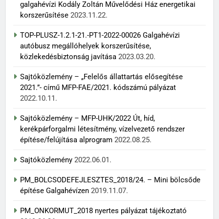
galgahévízi Kodály Zoltán Művelődési Ház energetikai
korszerűsítése
2023.11.22.
TOP-PLUSZ-1.2.1-21.-PT1-2022-00026 Galgahévízi
autóbusz megállóhelyek korszerűsítése,
közlekedésbiztonság javítása
2023.03.20.
Sajtóközlemény – „Felelős állattartás elősegítése
2021.”- című MFP-FAE/2021. kódszámú pályázat
2022.10.11.
Sajtóközlemény – MFP-UHK/2022 Út, híd,
kerékpárforgalmi létesítmény, vízelvezető rendszer
építése/felújítása alprogram
2022.08.25.
Sajtóközlemény
2022.06.01.
PM_BOLCSODEFEJLESZTES_2018/24. – Mini bölcsőde
építése Galgahévízen
2019.11.07.
PM_ONKORMUT_2018 nyertes pályázat tájékoztató