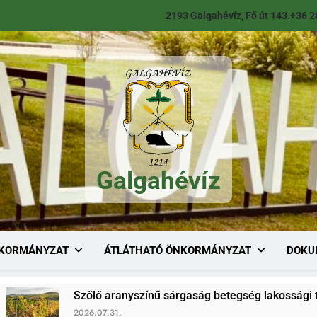
2193 Galgahévíz, Fő út 143.
+36 2
Galgahévíz
Galgahévíz
KORMÁNYZAT
ÁTLÁTHATÓ ÖNKORMÁNYZAT
DOKU
Szőlő aranyszínű sárgaság betegség lakossági tájékoztató
2026.07.31.