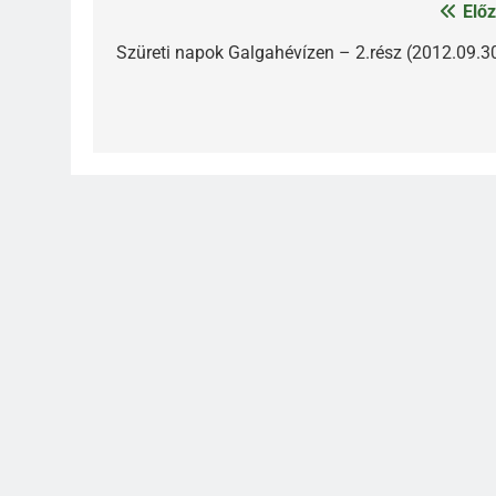
Előz
Bejegyzés
navigáció
Szüreti napok Galgahévízen – 2.rész (2012.09.30