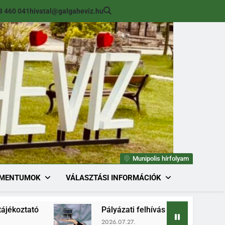
8 460 041
hivatal@galgaheviz.hu
Munipolis hírfolyam
MENTUMOK
VÁLASZTÁSI INFORMÁCIÓK
Pályázati felhívás (módosított) ingatlan érték
2026.07.27.