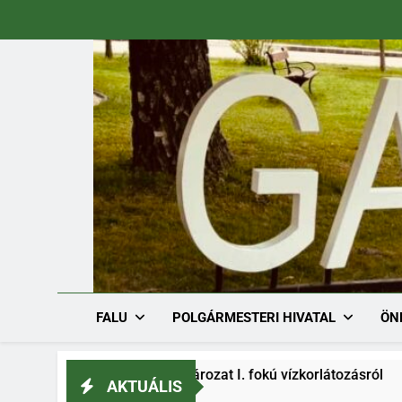
Ugrás
a
tartalomra
FALU
POLGÁRMESTERI HIVATAL
ÖN
h/1536-1/2026. határozat I. fokú vízkorlátozásról
AKTUÁLIS
26.08.03.