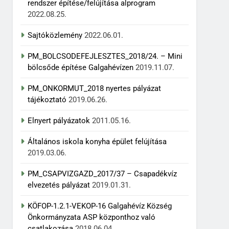
rendszer építése/felújítása alprogram
2022.08.25.
Sajtóközlemény
2022.06.01.
PM_BOLCSODEFEJLESZTES_2018/24. – Mini
bölcsőde építése Galgahévízen
2019.11.07.
PM_ONKORMUT_2018 nyertes pályázat
tájékoztató
2019.06.26.
Elnyert pályázatok
2011.05.16.
Általános iskola konyha épület felújítása
2019.03.06.
PM_CSAPVIZGAZD_2017/37 – Csapadékvíz
elvezetés pályázat
2019.01.31.
KÖFOP-1.2.1-VEKOP-16 Galgahévíz Község
Önkormányzata ASP központhoz való
csatlakozása
2018.06.04.