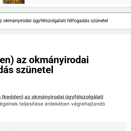
az okmányirodai ügyfélszolgálati félfogadás szünetel
den) az okmányirodai
adás szünetel
én (kedden) az okmányirodai ügyfélszolgálati
égeinek teljesítése érdekében végrehajtandó